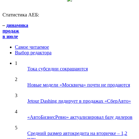
Статистика АЕБ:
–
динамика
продаж
в июле
Самое читаемое
Выбор редактора
1
Тока субсидии сокращаются
2
Новые модели «Москвича» почти не продаются
3
Jetour Dashing лидирует в продажах «СберАвто»
4
«АвтоБизнесРевю» актуализировал базу дилеров
5
Средний размер автокредита на вторичке – 1,2
млн