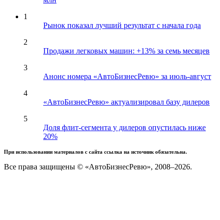
1
Рынок показал лучший результат с начала года
2
Продажи легковых машин: +13% за семь месяцев
3
Анонс номера «АвтоБизнесРевю» за июль-август
4
«АвтоБизнесРевю» актуализировал базу дилеров
5
Доля флит-сегмента у дилеров опустилась ниже
20%
При использовании материалов с сайта ссылка на источник обязательна.
Все права защищены © «АвтоБизнесРевю», 2008–2026.