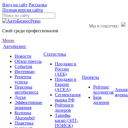
Вход на сайт
Рассылка
Полная версия сайта
Мы в соцсетях:
Свой среди профессионалов
Меню
Автобизнес
Статистика
Новости
Обзор прессы
Продажи в
События
России
Интервью
(АЕБ)
Рецепты
Проекты
Продажи в
успеха
Европе
Персоны
Рейтинг
(ACEA)
Архив
автобизнеса
холдингов
Сегментация
журна
Досье
База
рынка РФ
Эффективные
дилеров
Рейтинги
решения
дилеров
Колонка
Тарифы
Akzonobel
каско (ЭЛТ-
Практика
ПОИСК)