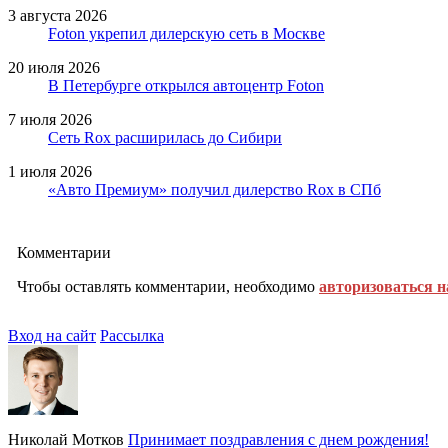
3 августа 2026
Foton укрепил дилерскую сеть в Москве
20 июля 2026
В Петербурге открылся автоцентр Foton
7 июля 2026
Сеть Rox расширилась до Сибири
1 июля 2026
«Авто Премиум» получил дилерство Rox в СПб
Комментарии
Чтобы оставлять комментарии, необходимо
авторизоваться н
Вход на сайт
Рассылка
Николай Мотков
Принимает поздравления с днем рождения!