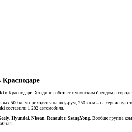
в Краснодаре
ki
в Краснодаре. Холдинг работает с японским брендом в городе 
торых 500 кв.м приходятся на шоу-рум, 250 кв.м – на сервисную 
uki
составили 1 282 автомобиля.
Geely
,
Hyundai
,
Nissan
,
Renault
и
SsangYong
. Вообще группа ком
обиля.