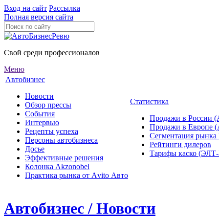
Вход на сайт
Рассылка
Полная версия сайта
Свой среди профессионалов
Меню
Автобизнес
Новости
Статистика
Обзор прессы
События
Продажи в России (
Интервью
Продажи в Европе 
Рецепты успеха
Сегментация рынка
Персоны автобизнеса
Рейтинги дилеров
Досье
Тарифы каско (ЭЛ
Эффективные решения
Колонка Akzonobel
Практика рынка от Аvito Авто
Автобизнес / Новости