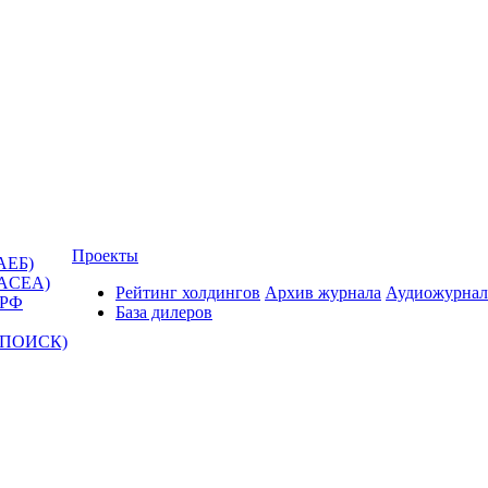
Проекты
АЕБ)
(ACEA)
Рейтинг холдингов
Архив журнала
Аудиожурнал
 РФ
База дилеров
Т-ПОИСК)