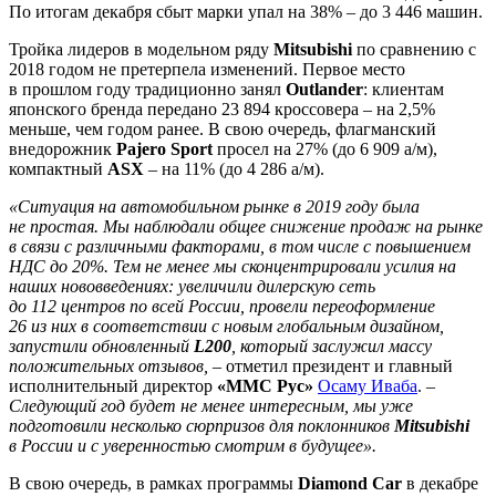
По итогам декабря сбыт марки упал на 38% – до 3 446 машин.
Тройка лидеров в модельном ряду
Mitsubishi
по сравнению с
2018 годом не претерпела изменений. Первое место
в прошлом году традиционно занял
Outlander
: клиентам
японского бренда передано 23 894 кроссовера – на 2,5%
меньше, чем годом ранее. В свою очередь, флагманский
внедорожник
Pajero Sport
просел на 27% (до 6 909 а/м),
компактный
ASX
– на 11% (до 4 286 а/м).
«Ситуация на автомобильном рынке в 2019 году была
не простая. Мы наблюдали общее снижение продаж на рынке
в связи с различными факторами, в том числе с повышением
НДС до 20%. Тем не менее мы сконцентрировали усилия на
наших нововведениях: увеличили дилерскую сеть
до 112 центров по всей России, провели переоформление
26 из них в соответствии с новым глобальным дизайном,
запустили обновленный
L200
, который заслужил массу
положительных отзывов,
– отметил президент и главный
исполнительный директор
«ММС Рус»
Осаму Иваба
. –
Следующий год будет не менее интересным, мы уже
подготовили несколько сюрпризов для поклонников
Mitsubishi
в России и с уверенностью смотрим в будущее».
В свою очередь, в рамках программы
Diamond Car
в декабре