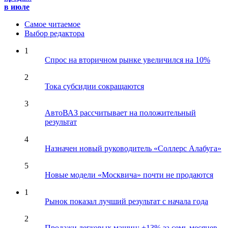
в июле
Самое читаемое
Выбор редактора
1
Спрос на вторичном рынке увеличился на 10%
2
Тока субсидии сокращаются
3
АвтоВАЗ рассчитывает на положительный
результат
4
Назначен новый руководитель «Соллерс Алабуга»
5
Новые модели «Москвича» почти не продаются
1
Рынок показал лучший результат с начала года
2
Продажи легковых машин: +13% за семь месяцев