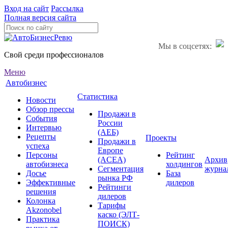
Вход на сайт
Рассылка
Полная версия сайта
Мы в соцсетях:
Свой среди профессионалов
Меню
Автобизнес
Статистика
Новости
Обзор прессы
Продажи в
События
России
Интервью
(АЕБ)
Рецепты
Проекты
Продажи в
успеха
Европе
Персоны
Рейтинг
(ACEA)
Архив
автобизнеса
холдингов
Сегментация
журна
Досье
База
рынка РФ
Эффективные
дилеров
Рейтинги
решения
дилеров
Колонка
Тарифы
Akzonobel
каско (ЭЛТ-
Практика
ПОИСК)