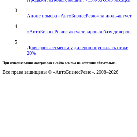
3
Анонс номера «АвтоБизнесРевю» за июль-август
4
«АвтоБизнесРевю» актуализировал базу дилеров
5
Доля флит-сегмента у дилеров опустилась ниже
20%
При использовании материалов с сайта ссылка на источник обязательна.
Все права защищены © «АвтоБизнесРевю», 2008–2026.