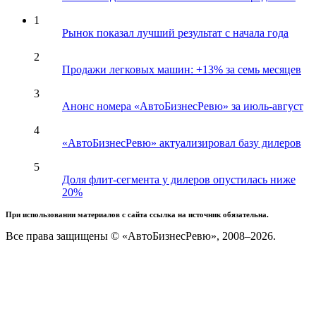
1
Рынок показал лучший результат с начала года
2
Продажи легковых машин: +13% за семь месяцев
3
Анонс номера «АвтоБизнесРевю» за июль-август
4
«АвтоБизнесРевю» актуализировал базу дилеров
5
Доля флит-сегмента у дилеров опустилась ниже
20%
При использовании материалов с сайта ссылка на источник обязательна.
Все права защищены © «АвтоБизнесРевю», 2008–2026.