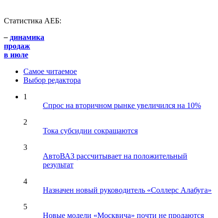
Статистика АЕБ:
–
динамика
продаж
в июле
Самое читаемое
Выбор редактора
1
Спрос на вторичном рынке увеличился на 10%
2
Тока субсидии сокращаются
3
АвтоВАЗ рассчитывает на положительный
результат
4
Назначен новый руководитель «Соллерс Алабуга»
5
Новые модели «Москвича» почти не продаются