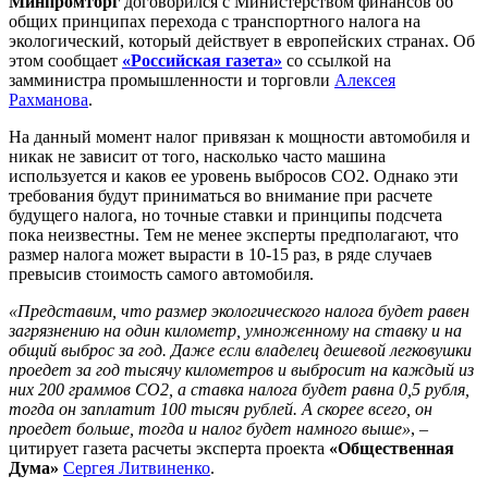
Минпромторг
договорился с Министерством финансов об
общих принципах перехода с транспортного налога на
экологический, который действует в европейских странах. Об
этом сообщает
«Российская газета»
со ссылкой на
замминистра промышленности и торговли
Алексея
Рахманова
.
На данный момент налог привязан к мощности автомобиля и
никак не зависит от того, насколько часто машина
используется и каков ее уровень выбросов CO2. Однако эти
требования будут приниматься во внимание при расчете
будущего налога, но точные ставки и принципы подсчета
пока неизвестны. Тем не менее эксперты предполагают, что
размер налога может вырасти в 10-15 раз, в ряде случаев
превысив стоимость самого автомобиля.
«Представим, что размер экологического налога будет равен
загрязнению на один километр, умноженному на ставку и на
общий выброс за год. Даже если владелец дешевой легковушки
проедет за год тысячу километров и выбросит на каждый из
них 200 граммов СO2, а ставка налога будет равна 0,5 рубля,
тогда он заплатит 100 тысяч рублей. А скорее всего, он
проедет больше, тогда и налог будет намного выше»
, –
цитирует газета расчеты эксперта проекта
«Общественная
Дума»
Сергея Литвиненко
.