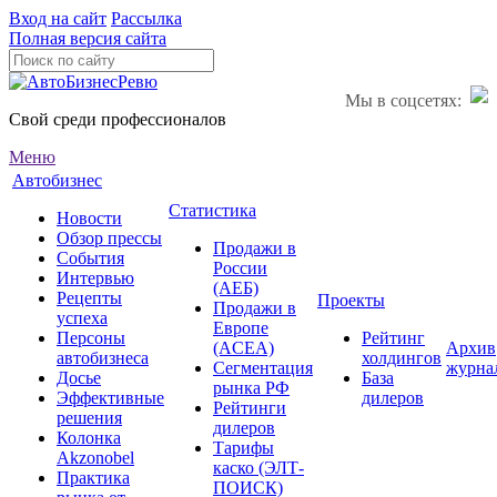
Вход на сайт
Рассылка
Полная версия сайта
Мы в соцсетях:
Свой среди профессионалов
Меню
Автобизнес
Статистика
Новости
Обзор прессы
Продажи в
События
России
Интервью
(АЕБ)
Рецепты
Проекты
Продажи в
успеха
Европе
Персоны
Рейтинг
(ACEA)
Архив
автобизнеса
холдингов
Сегментация
журна
Досье
База
рынка РФ
Эффективные
дилеров
Рейтинги
решения
дилеров
Колонка
Тарифы
Akzonobel
каско (ЭЛТ-
Практика
ПОИСК)