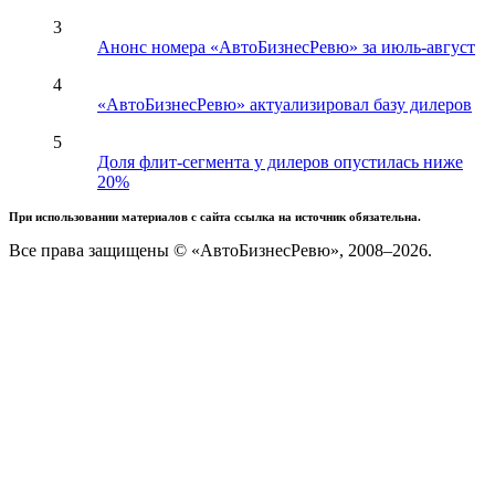
3
Анонс номера «АвтоБизнесРевю» за июль-август
4
«АвтоБизнесРевю» актуализировал базу дилеров
5
Доля флит-сегмента у дилеров опустилась ниже
20%
При использовании материалов с сайта ссылка на источник обязательна.
Все права защищены © «АвтоБизнесРевю», 2008–2026.