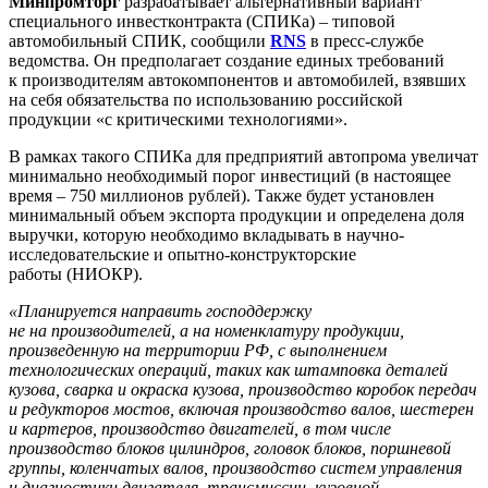
Минпромторг
разрабатывает альтернативный вариант
специального инвестконтракта (СПИКа) – типовой
автомобильный СПИК, сообщили
RNS
в пресс-службе
ведомства. Он предполагает создание единых требований
к производителям автокомпонентов и автомобилей, взявших
на себя обязательства по использованию российской
продукции «с критическими технологиями».
В рамках такого СПИКа для предприятий автопрома увеличат
минимально необходимый порог инвестиций (в настоящее
время – 750 миллионов рублей). Также будет установлен
минимальный объем экспорта продукции и определена доля
выручки, которую необходимо вкладывать в научно-
исследовательские и опытно-конструкторские
работы (НИОКР).
«Планируется направить господдержку
не на производителей, а на номенклатуру продукции,
произведенную на территории РФ, с выполнением
технологических операций, таких как штамповка деталей
кузова, сварка и окраска кузова, производство коробок передач
и редукторов мостов, включая производство валов, шестерен
и картеров, производство двигателей, в том числе
производство блоков цилиндров, головок блоков, поршневой
группы, коленчатых валов, производство систем управления
и диагностики двигателя, трансмиссии, кузовной