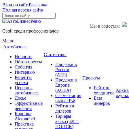
Вход на сайт
Рассылка
Полная версия сайта
Мы в соцсетях:
Свой среди профессионалов
Меню
Автобизнес
Статистика
Новости
Обзор прессы
Продажи в
События
России
Интервью
(АЕБ)
Рецепты
Проекты
Продажи в
успеха
Европе
Персоны
Рейтинг
(ACEA)
Архив
автобизнеса
холдингов
Сегментация
журна
Досье
База
рынка РФ
Эффективные
дилеров
Рейтинги
решения
дилеров
Колонка
Тарифы
Akzonobel
каско (ЭЛТ-
Практика
ПОИСК)