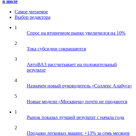
в июле
Самое читаемое
Выбор редактора
1
Спрос на вторичном рынке увеличился на 10%
2
Тока субсидии сокращаются
3
АвтоВАЗ рассчитывает на положительный
результат
4
Назначен новый руководитель «Соллерс Алабуга»
5
Новые модели «Москвича» почти не продаются
1
Рынок показал лучший результат с начала года
2
Продажи легковых машин: +13% за семь месяцев