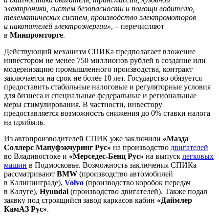
электроники, систем безопасности и помощи водителю,
телематических систем, производство электромоторов
и накопителей электроэнергии»
, – перечисляют
в
Минпромторге
.
Действующий механизм СПИКа предполагает вложение
инвестором не менее 750 миллионов рублей в создание или
модернизацию промышленного производства, контракт
заключается на срок не более 10 лет. Государство обязуется
предоставить стабильные налоговые и регуляторные условия
для бизнеса и специальные федеральные и региональные
меры стимулирования. В частности, инвестору
предоставляется возможность снижения до 0% ставки налога
на прибыль.
Из автопроизводителей СПИК уже заключили
«Мазда
Соллерс Мануфэкчуринг Рус»
на производство
двигателей
во Владивостоке и
«Мерседес-Бенц Рус»
на выпуск
легковых
машин
в Подмосковье. Возможность заключения СПИКа
рассматривают
BMW
(производство автомобилей
в Калининграде),
Volvo
(производство коробок передач
в Калуге),
Hyundai
(производство двигателей). Также подал
заявку под строящийся завод каркасов кабин
«Даймлер
КамАЗ Рус»
.