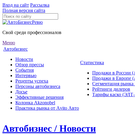
Вход на сайт
Рассылка
Полная версия сайта
Свой среди профессионалов
Меню
Автобизнес
Новости
Статистика
Обзор прессы
События
Продажи в России (
Интервью
Продажи в Европе 
Рецепты успеха
Сегментация рынка
Персоны автобизнеса
Рейтинги дилеров
Досье
Тарифы каско (ЭЛ
Эффективные решения
Колонка Akzonobel
Практика рынка от Аvito Авто
Автобизнес / Новости