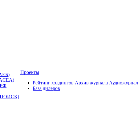
Проекты
АЕБ)
(ACEA)
Рейтинг холдингов
Архив журнала
Аудиожурнал
 РФ
База дилеров
Т-ПОИСК)