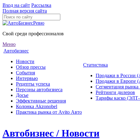
Вход на сайт
Рассылка
Полная версия сайта
Свой среди профессионалов
Меню
Автобизнес
Новости
Статистика
Обзор прессы
События
Продажи в России (
Интервью
Продажи в Европе 
Рецепты успеха
Сегментация рынка
Персоны автобизнеса
Рейтинги дилеров
Досье
Тарифы каско (ЭЛ
Эффективные решения
Колонка Akzonobel
Практика рынка от Аvito Авто
Автобизнес / Новости