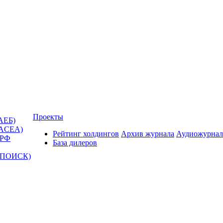
Проекты
АЕБ)
(ACEA)
Рейтинг холдингов
Архив журнала
Аудиожурнал
 РФ
База дилеров
Т-ПОИСК)