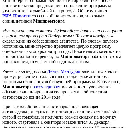
Министерство промышленности и торговли РФ внесло
в правительство предложение о продлении программы
утилизации автомобилей на три года. Об этом пишет
РИА Новости
со ссылкой на источников, знакомых
с инициативой
Минпромторга
.
«Возможно, этот вопрос будет обсуждаться на совещании
с участием премьера в Набережных Челнах в ноябре»
, –
сказал один из собеседников агентства. По словам другого
источника, министерство предлагает целую программу
обновления автопарка на три года. Пока нельзя сказать, что
вопрос полностью решен, но
Минпромторг
работает в этом
направлении, отмечает собеседник агентсва.
Ранее глава ведомства
Денис Мантуров
заявил, что власти
примут решение по дальнейшей поддержке автопрома
по итогам окончания действующей программы. Кроме того,
Минпромторг
рассматривает
возможность увеличения
объемов финансирования госпрограммы обновления
автопарка до конца 2014 года.
Программа обновления автопарка, позволяющая
автовладельцам сдать на утилизацию или по схеме trade-in
старый автомобиль и получить взамен скидку на покупку
нового, стартовала 1 сентября и закончится 31 декабря.
Бюджетное финансирование проекта составит 10 миллиардов