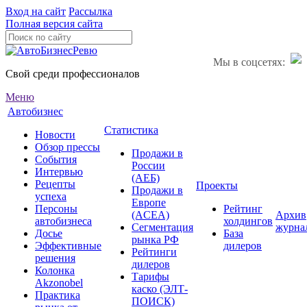
Вход на сайт
Рассылка
Полная версия сайта
Мы в соцсетях:
Свой среди профессионалов
Меню
Автобизнес
Статистика
Новости
Обзор прессы
Продажи в
События
России
Интервью
(АЕБ)
Рецепты
Проекты
Продажи в
успеха
Европе
Персоны
Рейтинг
(ACEA)
Архив
автобизнеса
холдингов
Сегментация
журна
Досье
База
рынка РФ
Эффективные
дилеров
Рейтинги
решения
дилеров
Колонка
Тарифы
Akzonobel
каско (ЭЛТ-
Практика
ПОИСК)