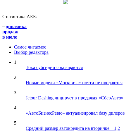
Статистика АЕБ:
–
динамика
продаж
в июле
Самое читаемое
Выбор редактора
1
Тока субсидии сокращаются
2
Новые модели «Москвича» почти не продаются
3
Jetour Dashing лидирует в продажах «СберАвто»
4
«АвтоБизнесРевю» актуализировал базу дилеров
5
Средний размер автокредита на вторичке – 1,2