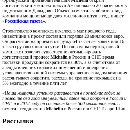
Французский производитель шин
Michelin
открыл
логистический комплекс класса А+ площадью 20 тысяч кв.м в
подмосковном Давыдово. Объект разместился вблизи завода
компании мощностью до двух миллионов штук в год, пишет
«Российская газета»
.
Строительство комплекса началось в мае прошлого года,
инвестиции в проект составили порядка 20 миллионов евро.
Он рассчитан на прием и отгрузку 64 тысяч легковых или 16
тысяч грузовых шин в сутки. По словам экспертов, новый
комплекс позволит существенно оптимизировать
логистический процесс
Michelin
в России и СНГ, время
поставки продукции сократится на 30%, а за счет отказа от
аренды внешних складских помещений и внедрения
усовершенствованной системы управления складом компания
рассчитывает сократить расходы на хранение покрышек на
5% ежегодно в течение пяти лет.
«Наша компания успешно развивается в последние годы: за
последние два года мы увеличили вдвое наш оборот в России и
СНГ, и в 2012 году он составил более 500 миллионов евро»
, –
отметил гендиректор
Michelin
в России и в СНГ Тьерри Шиш.
Рассылка