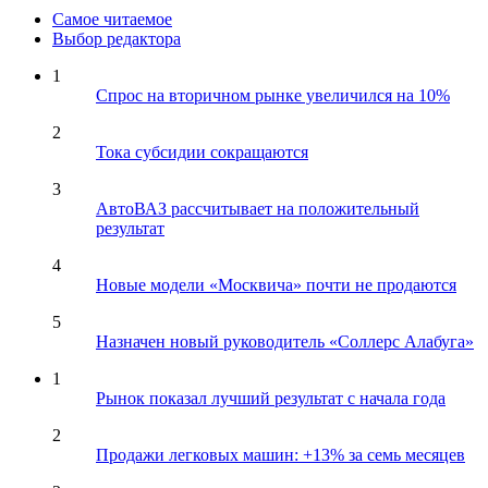
Самое читаемое
Выбор редактора
1
Спрос на вторичном рынке увеличился на 10%
2
Тока субсидии сокращаются
3
АвтоВАЗ рассчитывает на положительный
результат
4
Новые модели «Москвича» почти не продаются
5
Назначен новый руководитель «Соллерс Алабуга»
1
Рынок показал лучший результат с начала года
2
Продажи легковых машин: +13% за семь месяцев