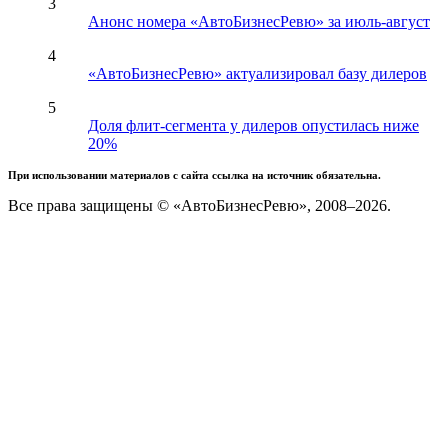
3
Анонс номера «АвтоБизнесРевю» за июль-август
4
«АвтоБизнесРевю» актуализировал базу дилеров
5
Доля флит-сегмента у дилеров опустилась ниже
20%
При использовании материалов с сайта ссылка на источник обязательна.
Все права защищены © «АвтоБизнесРевю», 2008–2026.