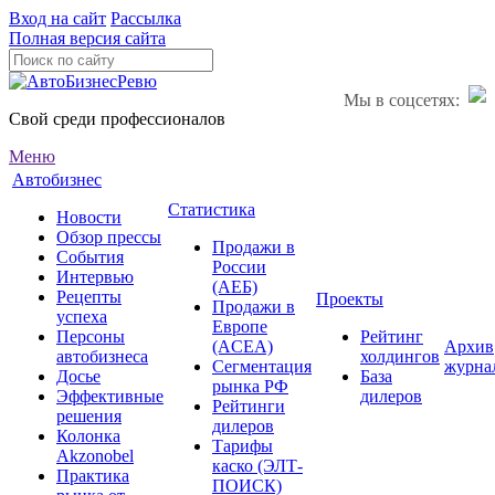
Вход на сайт
Рассылка
Полная версия сайта
Мы в соцсетях:
Свой среди профессионалов
Меню
Автобизнес
Статистика
Новости
Обзор прессы
Продажи в
События
России
Интервью
(АЕБ)
Рецепты
Проекты
Продажи в
успеха
Европе
Персоны
Рейтинг
(ACEA)
Архив
автобизнеса
холдингов
Сегментация
журна
Досье
База
рынка РФ
Эффективные
дилеров
Рейтинги
решения
дилеров
Колонка
Тарифы
Akzonobel
каско (ЭЛТ-
Практика
ПОИСК)