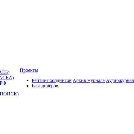
Проекты
АЕБ)
(ACEA)
Рейтинг холдингов
Архив журнала
Аудиожурнал
 РФ
База дилеров
Т-ПОИСК)