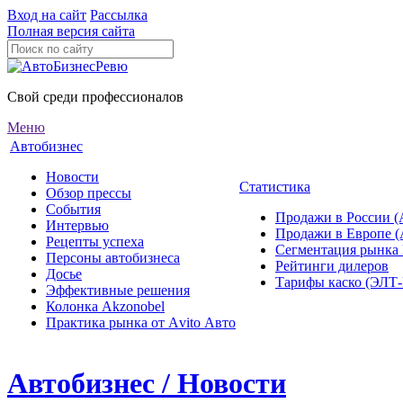
Вход на сайт
Рассылка
Полная версия сайта
Свой среди профессионалов
Меню
Автобизнес
Новости
Статистика
Обзор прессы
События
Продажи в России (
Интервью
Продажи в Европе 
Рецепты успеха
Сегментация рынка
Персоны автобизнеса
Рейтинги дилеров
Досье
Тарифы каско (ЭЛ
Эффективные решения
Колонка Akzonobel
Практика рынка от Аvito Авто
Автобизнес / Новости