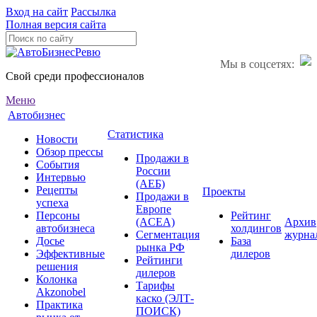
Вход на сайт
Рассылка
Полная версия сайта
Мы в соцсетях:
Свой среди профессионалов
Меню
Автобизнес
Статистика
Новости
Обзор прессы
Продажи в
События
России
Интервью
(АЕБ)
Рецепты
Проекты
Продажи в
успеха
Европе
Персоны
Рейтинг
(ACEA)
Архив
автобизнеса
холдингов
Сегментация
журна
Досье
База
рынка РФ
Эффективные
дилеров
Рейтинги
решения
дилеров
Колонка
Тарифы
Akzonobel
каско (ЭЛТ-
Практика
ПОИСК)