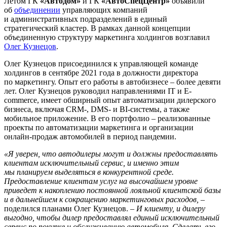
Летом ГК
«Автодом»
и ГК
«АвтоСпецЦентр»
объявили
об
объединении
управляющих компаний
и административных подразделений в единый
стратегический кластер. В рамках данной концепции
объединенную структуру маркетинга холдингов возглавил
Олег Кузнецов
.
Олег Кузнецов присоединился к управляющей команде
холдингов в сентябре 2021 года в должности директора
по маркетингу. Опыт его работы в автобизнесе – более девяти
лет. Олег Кузнецов руководил направлениями IT и E-
commerce, имеет обширный опыт автоматизации дилерского
бизнеса, включая CRM-, DMS- и BI-системы, а также
мобильное приложение. В его портфолио – реализованные
проекты по автоматизации маркетинга и организации
онлайн-продаж автомобилей в период пандемии.
«Я уверен, что автодилеры могут и должны предоставлять
клиентам исключительный сервис, и именно этим
мы планируем выделяться в конкурентной среде.
Предоставление клиентам услуг на высочайшем уровне
приведет к накоплению постоянной лояльной клиентской базы
и в дальнейшем к сокращению маркетинговых расходов,
–
поделился планами Олег Кузнецов. –
И клиенту, и дилеру
выгодно, чтобы дилер предоставлял единый исключительный
сервис по покупке и обслуживанию автомобиля. Сделать его