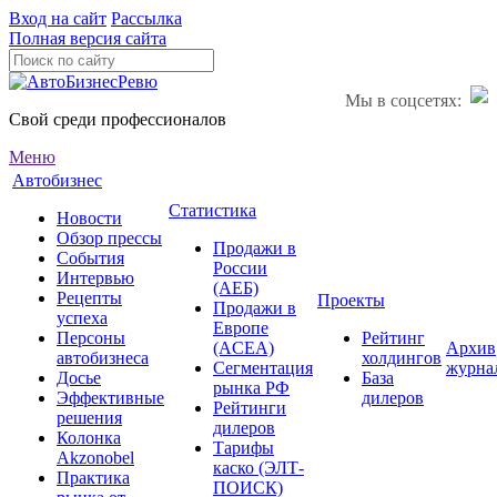
Вход на сайт
Рассылка
Полная версия сайта
Мы в соцсетях:
Свой среди профессионалов
Меню
Автобизнес
Статистика
Новости
Обзор прессы
Продажи в
События
России
Интервью
(АЕБ)
Рецепты
Проекты
Продажи в
успеха
Европе
Персоны
Рейтинг
(ACEA)
Архив
автобизнеса
холдингов
Сегментация
журна
Досье
База
рынка РФ
Эффективные
дилеров
Рейтинги
решения
дилеров
Колонка
Тарифы
Akzonobel
каско (ЭЛТ-
Практика
ПОИСК)