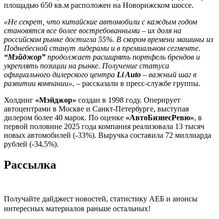
площадью 650 кв.м расположен на Новорижском шоссе.
«Не секрет, что китайские автомобили с каждым годом
становятся все более востребованными – их доля на
российском рынке достигла 55%. В скором времени машины из
Поднебесной станут лидерами и в премиальном сегменте.
“Мэйджор”
продолжает расширять портфель брендов и
укреплять позиции на рынке. Получение статуса
официального дилерского центра
Li Auto
– важный шаг в
развитии компании»
, – рассказали в пресс-службе группы.
Холдинг
«Мэйджор»
создан в 1998 году. Оперирует
автоцентрами в Москве и Санкт-Петербурге, выступая
дилером более 40 марок. По оценке
«АвтоБизнесРевю»
, в
первой половине 2025 года компания реализовала 13 тысяч
новых автомобилей (-33%). Выручка составила 72 миллиарда
рублей (-34,5%).
Рассылка
Получайте дайджест новостей, статистику АЕБ и анонсы
интересных материалов раньше остальных!