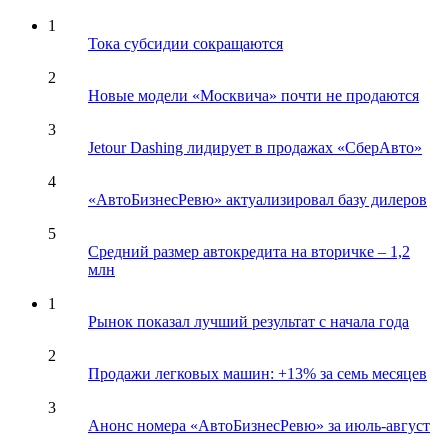
1
Тока субсидии сокращаются
2
Новые модели «Москвича» почти не продаются
3
Jetour Dashing лидирует в продажах «СберАвто»
4
«АвтоБизнесРевю» актуализировал базу дилеров
5
Средний размер автокредита на вторичке – 1,2
млн
1
Рынок показал лучший результат с начала года
2
Продажи легковых машин: +13% за семь месяцев
3
Анонс номера «АвтоБизнесРевю» за июль-август