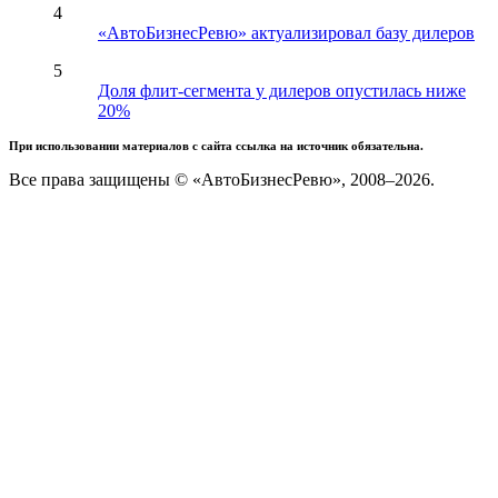
4
«АвтоБизнесРевю» актуализировал базу дилеров
5
Доля флит-сегмента у дилеров опустилась ниже
20%
При использовании материалов с сайта ссылка на источник обязательна.
Все права защищены © «АвтоБизнесРевю», 2008–2026.