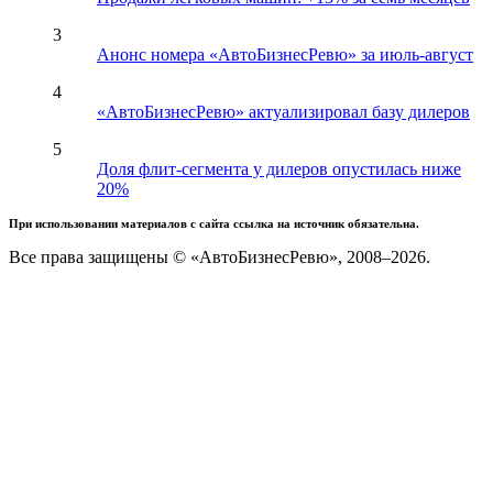
3
Анонс номера «АвтоБизнесРевю» за июль-август
4
«АвтоБизнесРевю» актуализировал базу дилеров
5
Доля флит-сегмента у дилеров опустилась ниже
20%
При использовании материалов с сайта ссылка на источник обязательна.
Все права защищены © «АвтоБизнесРевю», 2008–2026.