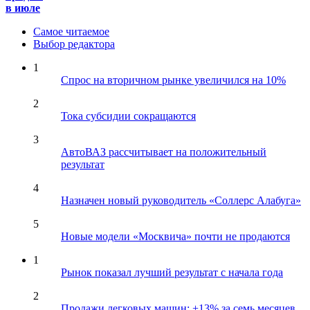
в июле
Самое читаемое
Выбор редактора
1
Спрос на вторичном рынке увеличился на 10%
2
Тока субсидии сокращаются
3
АвтоВАЗ рассчитывает на положительный
результат
4
Назначен новый руководитель «Соллерс Алабуга»
5
Новые модели «Москвича» почти не продаются
1
Рынок показал лучший результат с начала года
2
Продажи легковых машин: +13% за семь месяцев