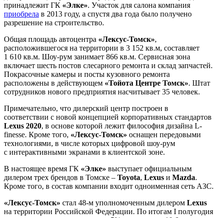
принадлежит ГК
«Элке»
. Участок для салона компания
приобрела
в 2013 году, а спустя два года было получено
разрешение на строительство.
Общая площадь автоцентра
«Лексус-Томск»
,
расположившегося на территории в 3 152 кв.м, составляет
1 610 кв.м. Шоу-рум занимает 866 кв.м. Сервисная зона
включает шесть постов слесарного ремонта и склад запчастей.
Покрасочные камеры и посты кузовного ремонта
расположены в действующем
«Тойота Центре Томск»
. Штат
сотрудников нового предприятия насчитывает 35 человек.
Примечательно, что дилерский центр построен в
соответствии с новой концепцией корпоративных стандартов
Lexus 2020
, в основе которой лежит философия дизайна L-
finesse. Кроме того,
«Лексус-Томск»
оснащен передовыми
технологиями, в числе которых цифровой шоу-рум
с интерактивными экранами в клиентской зоне.
В настоящее время ГК
«Элке»
выступает официальным
дилером трех брендов в Томске –
Toyota
,
Lexus
и
Mazda
.
Кроме того, в состав компании входит одноименная сеть АЗС.
«Лексус-Томск»
стал 48-м уполномоченным дилером
Lexus
на территории Российской Федерации. По итогам I полугодия