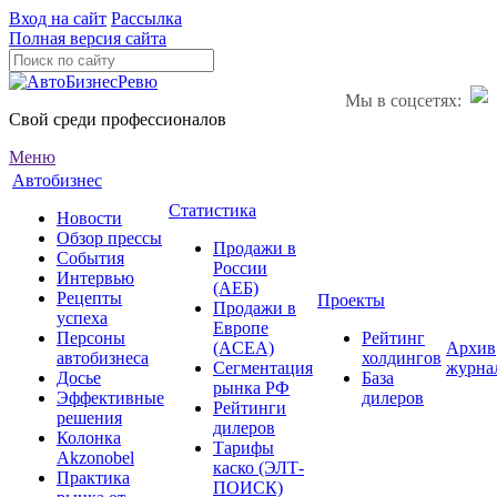
Вход на сайт
Рассылка
Полная версия сайта
Мы в соцсетях:
Свой среди профессионалов
Меню
Автобизнес
Статистика
Новости
Обзор прессы
Продажи в
События
России
Интервью
(АЕБ)
Рецепты
Проекты
Продажи в
успеха
Европе
Персоны
Рейтинг
(ACEA)
Архив
автобизнеса
холдингов
Сегментация
журна
Досье
База
рынка РФ
Эффективные
дилеров
Рейтинги
решения
дилеров
Колонка
Тарифы
Akzonobel
каско (ЭЛТ-
Практика
ПОИСК)