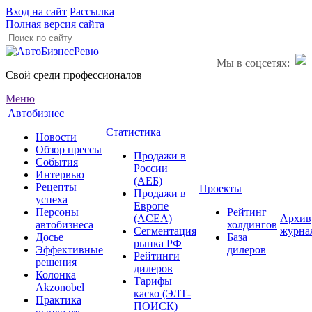
Вход на сайт
Рассылка
Полная версия сайта
Мы в соцсетях:
Свой среди профессионалов
Меню
Автобизнес
Статистика
Новости
Обзор прессы
Продажи в
События
России
Интервью
(АЕБ)
Рецепты
Проекты
Продажи в
успеха
Европе
Персоны
Рейтинг
(ACEA)
Архив
автобизнеса
холдингов
Сегментация
журна
Досье
База
рынка РФ
Эффективные
дилеров
Рейтинги
решения
дилеров
Колонка
Тарифы
Akzonobel
каско (ЭЛТ-
Практика
ПОИСК)