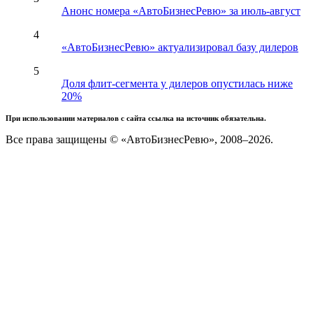
Анонс номера «АвтоБизнесРевю» за июль-август
4
«АвтоБизнесРевю» актуализировал базу дилеров
5
Доля флит-сегмента у дилеров опустилась ниже
20%
При использовании материалов с сайта ссылка на источник обязательна.
Все права защищены © «АвтоБизнесРевю», 2008–2026.