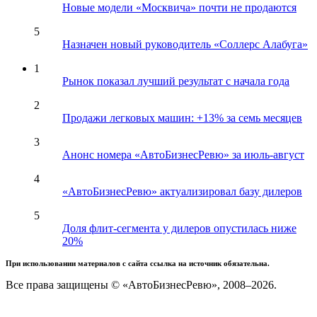
Новые модели «Москвича» почти не продаются
5
Назначен новый руководитель «Соллерс Алабуга»
1
Рынок показал лучший результат с начала года
2
Продажи легковых машин: +13% за семь месяцев
3
Анонс номера «АвтоБизнесРевю» за июль-август
4
«АвтоБизнесРевю» актуализировал базу дилеров
5
Доля флит-сегмента у дилеров опустилась ниже
20%
При использовании материалов с сайта ссылка на источник обязательна.
Все права защищены © «АвтоБизнесРевю», 2008–2026.