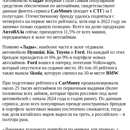
Автомобили
«Лада»
впервые стали самым популярным
средством обеспечения по автозаймам, свидетельствуют
данные финтех-сервиса
CarMoney
(входит в
СТГ
) за I
полугодие. Отечественному бренду удалось подняться с
четвертого на первое место рейтинга, хотя еще в 2022 году он
занимал только седьмую позицию. Всего на долю продукции
АвтоВАЗа
сейчас приходится 11,5% от всех машин,
передаваемых в залог по автозаймам.
Помимо
«Лады»
, наиболее часто в залог отдавали
автомобили
Hyundai
,
Kia
,
Toyota
и
Ford
. На каждый из этих
брендов приходится от 6% до 9% в портфеле новых
автозаймов.
Ford
вошел в пятерку, потеснив Volkswagen,
который опустился на седьмое место. Из топ-10 рейтинга
также вышла
Skoda
, которую сменил на 10-м месте
BMW
.
При подготовке рейтинга в
CarMoney
проанализировали
около 25 тысяч автозаймов по первичным выдачам (более
половины всех займов, которые брали россияне под залог
автомобилей с начала 2024 года и годом ранее). По данным
сервиса, доли всех популярных прежде иностранных брендов
в портфеле залоговых машин постепенно снижаются, тогда
как доля китайских марок выросла на треть, а российских – в
полтора раза.
«Динамика залогового портфеля по маркам, как правило, с