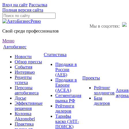
Вход на сайт
Рассылка
Полная версия сайта
Мы в соцсетях:
Свой среди профессионалов
Меню
Автобизнес
Статистика
Новости
Обзор прессы
Продажи в
События
России
Интервью
(АЕБ)
Рецепты
Проекты
Продажи в
успеха
Европе
Персоны
Рейтинг
(ACEA)
Архив
автобизнеса
холдингов
Сегментация
журна
Досье
База
рынка РФ
Эффективные
дилеров
Рейтинги
решения
дилеров
Колонка
Тарифы
Akzonobel
каско (ЭЛТ-
Практика
ПОИСК)