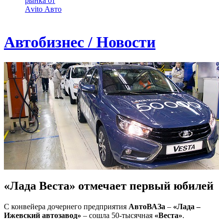
рынка от
Аvito Авто
Автобизнес / Новости
«Лада Веста» отмечает первый юбилей
С конвейера дочернего предприятия
АвтоВАЗа
–
«Лада –
Ижевский автозавод»
– сошла 50-тысячная
«Веста»
.