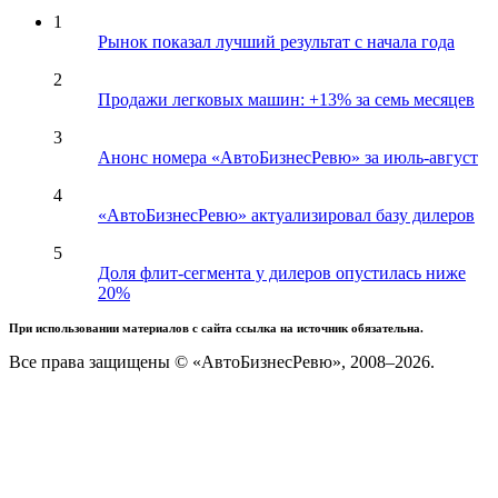
1
Рынок показал лучший результат с начала года
2
Продажи легковых машин: +13% за семь месяцев
3
Анонс номера «АвтоБизнесРевю» за июль-август
4
«АвтоБизнесРевю» актуализировал базу дилеров
5
Доля флит-сегмента у дилеров опустилась ниже
20%
При использовании материалов с сайта ссылка на источник обязательна.
Все права защищены © «АвтоБизнесРевю», 2008–2026.