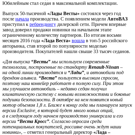
Юбилейным стал седан в максимальной комплектации.
Выпуск 50-тысячной
«Лады Весты»
состоялся через год
после
начала
производства. С появлением модели
АвтоВАЗ
приступил к
ребрендингу
дилерской сети. Причем впервые
завод доверил продажи новинки на начальном этапе
ограниченному количеству партнеров. По итогам восьми
месяцев 2016 года
«Лада Веста»
вошла
в топ-5 российского
авторынка, став второй по популярности моделью
производителя. Покупателей нашли свыше 33 тысяч седанов.
«Для выпуска
“Весты”
мы используем современные
технологии, построенные по стандарту
Renault-Nissan
–
на одной линии производятся и
“Лады”
, и автомобили под
брендом альянса.
“Веста”
пользуется высоким спросом,
поэтому наш конвейер работает в полную силу. При этом
мы улучшаем автомобиль – недавно седан получил
климатическую систему с новыми возможностями и боковые
подушки безопасности. В октябре на нем появится новый
мотор объемом 1,8 л. Ближе к концу года мы планируем запуск
версии Exclusive, в которой будет много новых опций,
а в следующем году начнем производство универсала и его
версии
“Веста Кросс”
. Согласно опросам среди
потенциальных покупателей, россияне очень ждут наши
новинки»
, – отметил генеральный директор
«Лада –