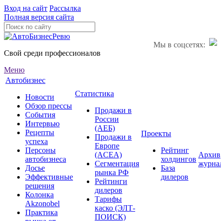
Вход на сайт
Рассылка
Полная версия сайта
Мы в соцсетях:
Свой среди профессионалов
Меню
Автобизнес
Статистика
Новости
Обзор прессы
Продажи в
События
России
Интервью
(АЕБ)
Рецепты
Проекты
Продажи в
успеха
Европе
Персоны
Рейтинг
(ACEA)
Архив
автобизнеса
холдингов
Сегментация
журна
Досье
База
рынка РФ
Эффективные
дилеров
Рейтинги
решения
дилеров
Колонка
Тарифы
Akzonobel
каско (ЭЛТ-
Практика
ПОИСК)