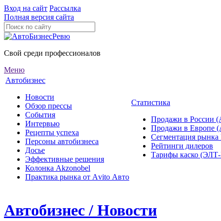
Вход на сайт
Рассылка
Полная версия сайта
Свой среди профессионалов
Меню
Автобизнес
Новости
Статистика
Обзор прессы
События
Продажи в России (
Интервью
Продажи в Европе 
Рецепты успеха
Сегментация рынка
Персоны автобизнеса
Рейтинги дилеров
Досье
Тарифы каско (ЭЛ
Эффективные решения
Колонка Akzonobel
Практика рынка от Аvito Авто
Автобизнес / Новости