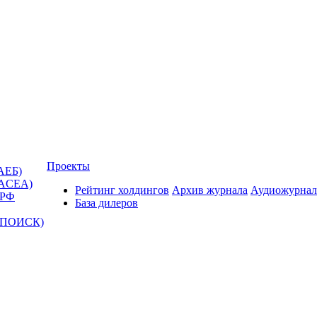
Проекты
АЕБ)
(ACEA)
Рейтинг холдингов
Архив журнала
Аудиожурнал
 РФ
База дилеров
Т-ПОИСК)