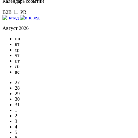
Календарь событий
B2B
PR
Август 2026
пн
вт
ср
чт
пт
сб
вс
27
28
29
30
31
1
2
3
4
5
6