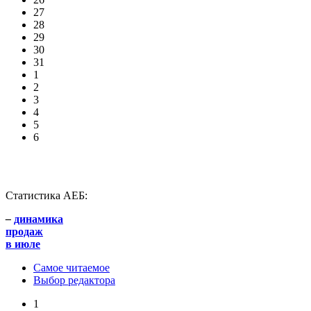
27
28
29
30
31
1
2
3
4
5
6
Статистика АЕБ:
–
динамика
продаж
в июле
Самое читаемое
Выбор редактора
1