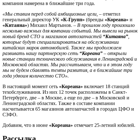
компания намерена в ближайшие три года.
«Мы ставим перед собой амбициозные цели,
– отметил
генеральный директор УК
«К-Групп»
(бренды
«Кореана»
и
«Китаяна»
) Михаил Мартынов. –
В прошлом году произошло
несколько важных для компании событий. Мы вывели на рынок
новый бренд СТО и магазинов автозапчастей
“Китаяна”
,
которые будут специализироваться на обслуживании
китайских марок автомобилей. Также мы продолжаем
развивать нашу партнерскую сеть
“Кореана”
– открыли
новые станции технического обслуживания в Ленинградской и
Московской областях. Мы рассчитываем, что и в этом году
мы не будем сбавлять темпы развития, а в ближайшие три
года удвоим количество СТО».
В настоящий момент сеть
«Кореана»
включает 18 станций
техобслуживания. Из них 12 точек расположены в Санкт-
Петербурге, две – в Москве, а еще по две – в Московской и
Ленинградской областях. Также в составе компании
насчитывается 65 магазинов автозапчастей в городах ЦФО и
СЗФО.
Добавим, что в июне
«Кореана»
отмечает 25-летний юбилей.
Рассылка