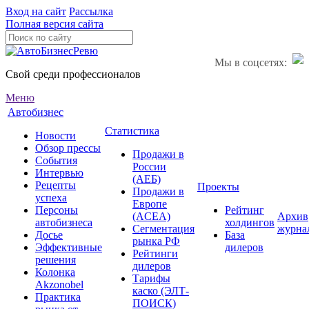
Вход на сайт
Рассылка
Полная версия сайта
Мы в соцсетях:
Свой среди профессионалов
Меню
Автобизнес
Статистика
Новости
Обзор прессы
Продажи в
События
России
Интервью
(АЕБ)
Рецепты
Проекты
Продажи в
успеха
Европе
Персоны
Рейтинг
(ACEA)
Архив
автобизнеса
холдингов
Сегментация
журна
Досье
База
рынка РФ
Эффективные
дилеров
Рейтинги
решения
дилеров
Колонка
Тарифы
Akzonobel
каско (ЭЛТ-
Практика
ПОИСК)