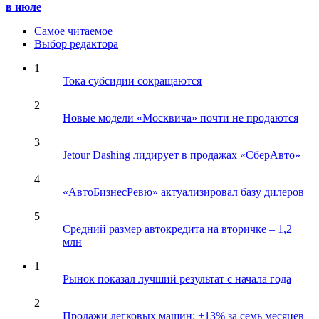
в июле
Самое читаемое
Выбор редактора
1
Тока субсидии сокращаются
2
Новые модели «Москвича» почти не продаются
3
Jetour Dashing лидирует в продажах «СберАвто»
4
«АвтоБизнесРевю» актуализировал базу дилеров
5
Средний размер автокредита на вторичке – 1,2
млн
1
Рынок показал лучший результат с начала года
2
Продажи легковых машин: +13% за семь месяцев