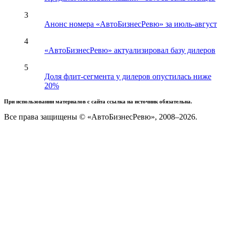
3
Анонс номера «АвтоБизнесРевю» за июль-август
4
«АвтоБизнесРевю» актуализировал базу дилеров
5
Доля флит-сегмента у дилеров опустилась ниже
20%
При использовании материалов с сайта ссылка на источник обязательна.
Все права защищены © «АвтоБизнесРевю», 2008–2026.