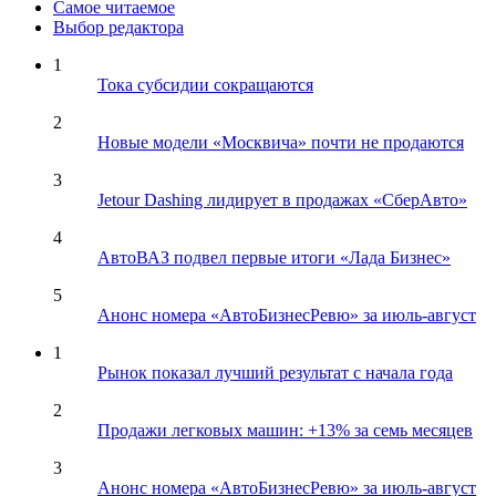
Самое читаемое
Выбор редактора
1
Тока субсидии сокращаются
2
Новые модели «Москвича» почти не продаются
3
Jetour Dashing лидирует в продажах «СберАвто»
4
АвтоВАЗ подвел первые итоги «Лада Бизнес»
5
Анонс номера «АвтоБизнесРевю» за июль-август
1
Рынок показал лучший результат с начала года
2
Продажи легковых машин: +13% за семь месяцев
3
Анонс номера «АвтоБизнесРевю» за июль-август