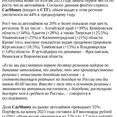
Республика Коми по итогам 2023 года заняла первое место по
росту числа автозаймов. Согласно данным финтех-сервиса
CarMoney
(входит в
СТГ
), объем выдач в этом регионе
увеличился на 44% к предыдущему году.
Рост числа автозаймов на 20% и более показали еще шесть
регионов. В их числе – Алтайский край (+39%), Кемеровская
область (+34%), Адыгея (+28%), а также Тверская (+25,5%),
Ульяновская (+25%) и Калининградская (+21%) области.
Кроме того, высокие показатели выдач продемонстрировали
Курганская (+18,5%), Тамбовская (+15%) и Владимирская
(+14%) области. В аутсайдерах по динамике – Ярославская,
Рязанская и Воронежская области.
«Если мы рассмотрим первую десятку регионов-лидеров по
динамике автозаймов, то увидим, что это преимущественно
регионы с невысокими доходами населения – в
соответствующем рейтинге по доходам по России они бы
заняли 40-60 места. Вместе с тем это в основном регионы с
экономически активным населением, с доходами, растущими
быстрее чем в среднем по России»
, – говорится в
исследовании.
Доля
CarMoney
на рынке автозаймов превышает 55%.
Портфель на конец 2023 года составил 4,9 миллиарда рублей
(+10%), объем выдач увеличился на 22% (до 3,7 млрд рублей).