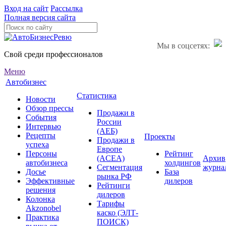
Вход на сайт
Рассылка
Полная версия сайта
Мы в соцсетях:
Свой среди профессионалов
Меню
Автобизнес
Статистика
Новости
Обзор прессы
Продажи в
События
России
Интервью
(АЕБ)
Рецепты
Проекты
Продажи в
успеха
Европе
Персоны
Рейтинг
(ACEA)
Архив
автобизнеса
холдингов
Сегментация
журна
Досье
База
рынка РФ
Эффективные
дилеров
Рейтинги
решения
дилеров
Колонка
Тарифы
Akzonobel
каско (ЭЛТ-
Практика
ПОИСК)