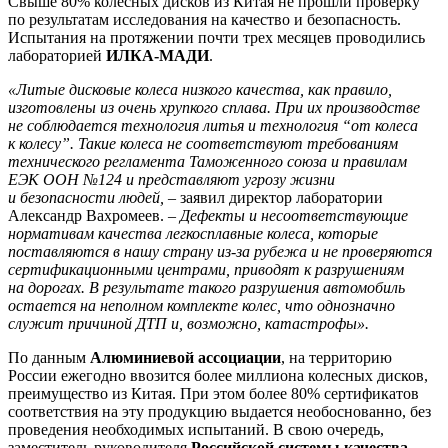
Свыше 80% колесных дисков из Китая не прошли проверку
по результатам исследования на качество и безопасность.
Испытания на протяжении почти трех месяцев проводились
лабораторией
ИЛКА-МАДИ
.
«Литые дисковые колеса низкого качества, как правило,
изготовлены из очень хрупкого сплава. При их производстве
не соблюдается технология литья и технология “от колеса
к колесу”. Такие колеса не соответствуют требованиям
технического регламента Таможенного союза и правилам
ЕЭК ООН №124 и представляют угрозу жизни
и безопасности людей,
– заявил директор лаборатории
Александр Вахромеев. –
Дефекты и несоответствующие
нормативам качества легкосплавные колеса, которые
поставляются в нашу страну из-за рубежа и не проверяются
сертификационными центрами, приводят к разрушениям
на дорогах. В результате такого разрушения автомобиль
остается на неполном комплекте колес, что однозначно
служит причиной ДТП и, возможно, катастрофы».
По данным
Алюминиевой ассоциации
, на территорию
России ежегодно ввозится более миллиона колесных дисков,
преимущество из Китая. При этом более 80% сертификатов
соответствия на эту продукцию выдается необоснованно, без
проведения необходимых испытаний. В свою очередь,
заместитель руководителя
Российской системы качества