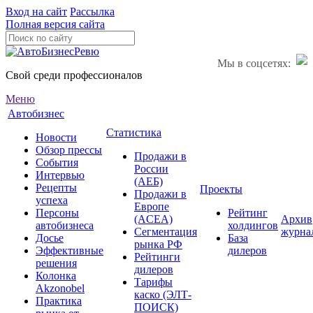
Вход на сайт
Рассылка
Полная версия сайта
Мы в соцсетях:
Свой среди профессионалов
Меню
Автобизнес
Статистика
Новости
Обзор прессы
Продажи в
События
России
Интервью
(АЕБ)
Рецепты
Проекты
Продажи в
успеха
Европе
Персоны
Рейтинг
(ACEA)
Архив
автобизнеса
холдингов
Сегментация
журна
Досье
База
рынка РФ
Эффективные
дилеров
Рейтинги
решения
дилеров
Колонка
Тарифы
Akzonobel
каско (ЭЛТ-
Практика
ПОИСК)