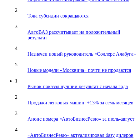
2
Тока субсидии сокращаются
3
АвтоВАЗ рассчитывает на положительный
результат
4
Назначен новый руководитель «Соллерс Алабуга»
5
Новые модели «Москвича» почти не продаются
1
Рынок показал лучший результат с начала года
2
Продажи легковых машин: +13% за семь месяцев
3
Анонс номера «АвтоБизнесРевю» за июль-август
4
«АвтоБизнесРевю» актуализировал базу дилеров