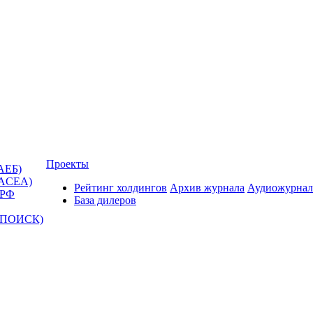
Проекты
АЕБ)
(ACEA)
Рейтинг холдингов
Архив журнала
Аудиожурнал
 РФ
База дилеров
Т-ПОИСК)