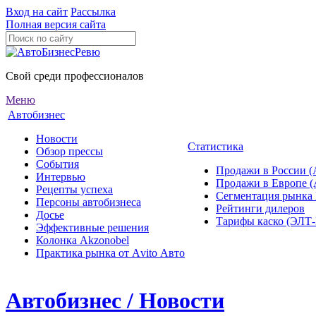
Вход на сайт
Рассылка
Полная версия сайта
Свой среди профессионалов
Меню
Автобизнес
Новости
Статистика
Обзор прессы
События
Продажи в России (
Интервью
Продажи в Европе 
Рецепты успеха
Сегментация рынка
Персоны автобизнеса
Рейтинги дилеров
Досье
Тарифы каско (ЭЛ
Эффективные решения
Колонка Akzonobel
Практика рынка от Аvito Авто
Автобизнес / Новости