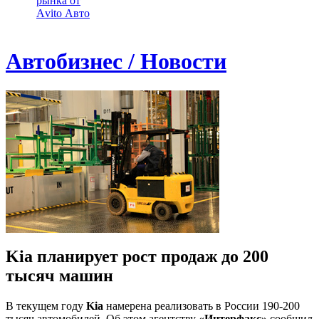
рынка от
Аvito Авто
Автобизнес / Новости
Kia планирует рост продаж до 200
тысяч машин
В текущем году
Kia
намерена реализовать в России 190-200
тысяч автомобилей. Об этом агентству
«Интерфакс»
сообщил