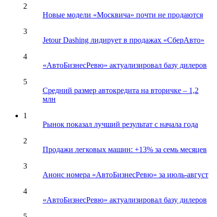
2
Новые модели «Москвича» почти не продаются
3
Jetour Dashing лидирует в продажах «СберАвто»
4
«АвтоБизнесРевю» актуализировал базу дилеров
5
Средний размер автокредита на вторичке – 1,2
млн
1
Рынок показал лучший результат с начала года
2
Продажи легковых машин: +13% за семь месяцев
3
Анонс номера «АвтоБизнесРевю» за июль-август
4
«АвтоБизнесРевю» актуализировал базу дилеров
5