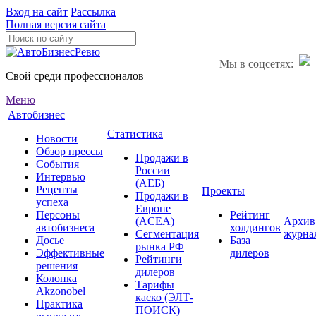
Вход на сайт
Рассылка
Полная версия сайта
Мы в соцсетях:
Свой среди профессионалов
Меню
Автобизнес
Статистика
Новости
Обзор прессы
Продажи в
События
России
Интервью
(АЕБ)
Рецепты
Проекты
Продажи в
успеха
Европе
Персоны
Рейтинг
(ACEA)
Архив
автобизнеса
холдингов
Сегментация
журна
Досье
База
рынка РФ
Эффективные
дилеров
Рейтинги
решения
дилеров
Колонка
Тарифы
Akzonobel
каско (ЭЛТ-
Практика
ПОИСК)