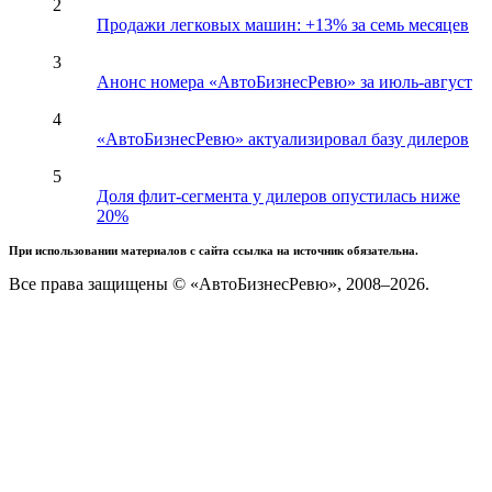
2
Продажи легковых машин: +13% за семь месяцев
3
Анонс номера «АвтоБизнесРевю» за июль-август
4
«АвтоБизнесРевю» актуализировал базу дилеров
5
Доля флит-сегмента у дилеров опустилась ниже
20%
При использовании материалов с сайта ссылка на источник обязательна.
Все права защищены © «АвтоБизнесРевю», 2008–2026.