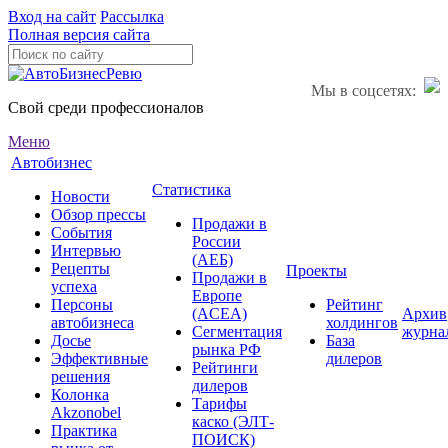
Вход на сайт
Рассылка
Полная версия сайта
Мы в соцсетях:
Свой среди профессионалов
Меню
Автобизнес
Статистика
Новости
Обзор прессы
Продажи в
События
России
Интервью
(АЕБ)
Рецепты
Проекты
Продажи в
успеха
Европе
Персоны
Рейтинг
(ACEA)
Архив
автобизнеса
холдингов
Сегментация
журна
Досье
База
рынка РФ
Эффективные
дилеров
Рейтинги
решения
дилеров
Колонка
Тарифы
Akzonobel
каско (ЭЛТ-
Практика
ПОИСК)