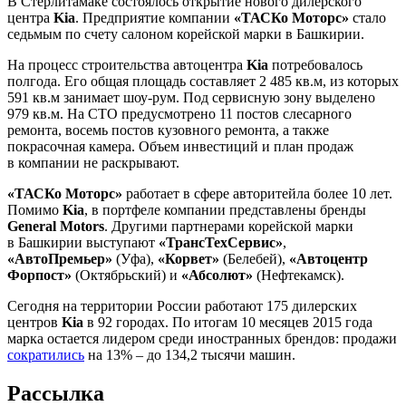
В Стерлитамаке состоялось открытие нового дилерского
центра
Kia
. Предприятие компании
«ТАСКо Моторс»
стало
седьмым по счету салоном корейской марки в Башкирии.
На процесс строительства автоцентра
Kia
потребовалось
полгода. Его общая площадь составляет 2 485 кв.м, из которых
591 кв.м занимает шоу-рум. Под сервисную зону выделено
979 кв.м. На СТО предусмотрено 11 постов слесарного
ремонта, восемь постов кузовного ремонта, а также
покрасочная камера. Объем инвестиций и план продаж
в компании не раскрывают.
«ТАСКо Моторс»
работает в сфере авторитейла более 10 лет.
Помимо
Kia
, в портфеле компании представлены бренды
General Motors
. Другими партнерами корейской марки
в Башкирии выступают
«ТрансТехСервис»
,
«АвтоПремьер»
(Уфа),
«Корвет»
(Белебей),
«Автоцентр
Форпост»
(Октябрьский) и
«Абсолют»
(Нефтекамск).
Сегодня на территории России работают 175 дилерских
центров
Kia
в 92 городах. По итогам 10 месяцев 2015 года
марка остается лидером среди иностранных брендов: продажи
сократились
на 13% – до 134,2 тысячи машин.
Рассылка