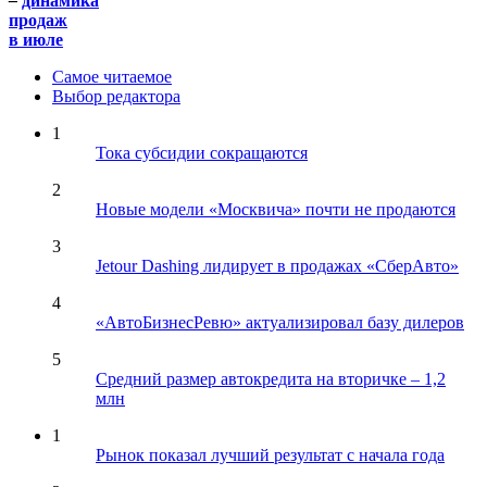
–
динамика
продаж
в июле
Самое читаемое
Выбор редактора
1
Тока субсидии сокращаются
2
Новые модели «Москвича» почти не продаются
3
Jetour Dashing лидирует в продажах «СберАвто»
4
«АвтоБизнесРевю» актуализировал базу дилеров
5
Средний размер автокредита на вторичке – 1,2
млн
1
Рынок показал лучший результат с начала года