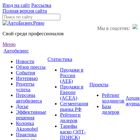
Вход на сайт
Рассылка
Полная версия сайта
Мы в соцсетях:
Свой среди профессионалов
Меню
Автобизнес
Статистика
Новости
Обзор прессы
Продажи в
События
России
Интервью
(АЕБ)
Рецепты
Проекты
Продажи в
успеха
Европе
Персоны
Рейтинг
(ACEA)
Архив
автобизнеса
холдингов
Сегментация
журна
Досье
База
рынка РФ
Эффективные
дилеров
Рейтинги
решения
дилеров
Колонка
Тарифы
Akzonobel
каско (ЭЛТ-
Практика
ПОИСК)