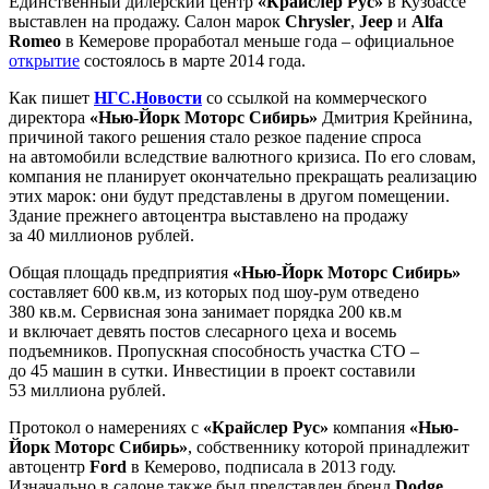
Единственный дилерский центр
«Крайслер Рус»
в Кузбассе
выставлен на продажу. Салон марок
Chrysler
,
Jeep
и
Alfa
Romeo
в Кемерове проработал меньше года – официальное
открытие
состоялось в марте 2014 года.
Как пишет
НГС.Новости
со ссылкой на коммерческого
директора
«Нью-Йорк Моторс Сибирь»
Дмитрия Крейнина,
причиной такого решения стало резкое падение спроса
на автомобили вследствие валютного кризиса. По его словам,
компания не планирует окончательно прекращать реализацию
этих марок: они будут представлены в другом помещении.
Здание прежнего автоцентра выставлено на продажу
за 40 миллионов рублей.
Общая площадь предприятия
«Нью-Йорк Моторс Сибирь»
составляет 600 кв.м, из которых под шоу-рум отведено
380 кв.м. Сервисная зона занимает порядка 200 кв.м
и включает девять постов слесарного цеха и восемь
подъемников. Пропускная способность участка СТО –
до 45 машин в сутки. Инвестиции в проект составили
53 миллиона рублей.
Протокол о намерениях с
«Крайслер Рус»
компания
«Нью-
Йорк Моторс Сибирь»
, собственнику которой принадлежит
автоцентр
Ford
в Кемерово, подписала в 2013 году.
Изначально в салоне также был представлен бренд
Dodge
,