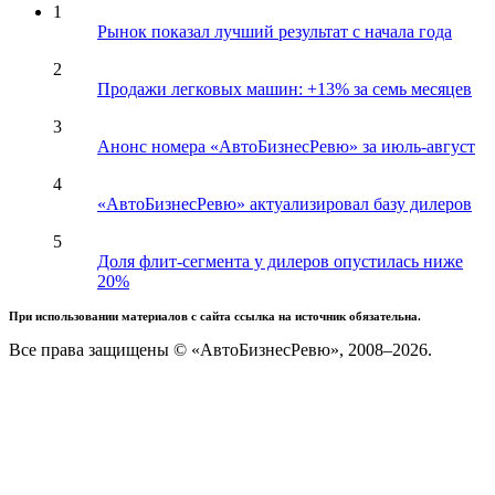
1
Рынок показал лучший результат с начала года
2
Продажи легковых машин: +13% за семь месяцев
3
Анонс номера «АвтоБизнесРевю» за июль-август
4
«АвтоБизнесРевю» актуализировал базу дилеров
5
Доля флит-сегмента у дилеров опустилась ниже
20%
При использовании материалов с сайта ссылка на источник обязательна.
Все права защищены © «АвтоБизнесРевю», 2008–2026.