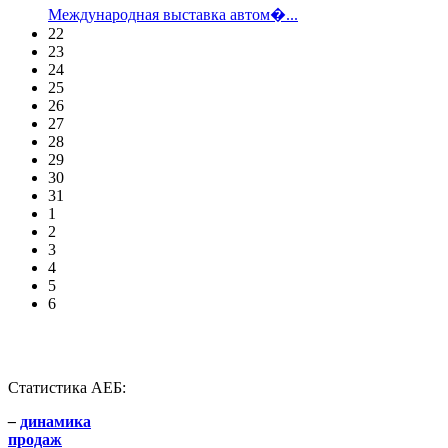
Международная выставка автом�...
22
23
24
25
26
27
28
29
30
31
1
2
3
4
5
6
Статистика АЕБ:
–
динамика
продаж