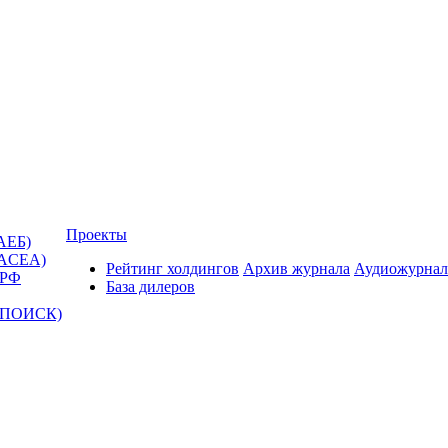
Проекты
АЕБ)
(ACEA)
Рейтинг холдингов
Архив журнала
Аудиожурнал
 РФ
База дилеров
Т-ПОИСК)