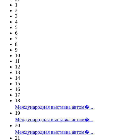
1
2
3
4
5
6
7
8
9
10
11
12
13
14
15
16
17
18
Международная выставка автом�...
19
Международная выставка автом�...
20
Международная выставка автом�...
21