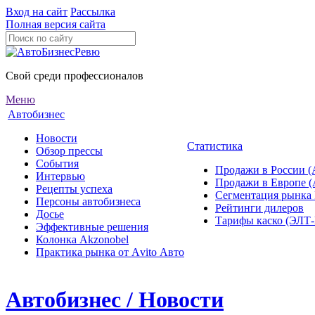
Вход на сайт
Рассылка
Полная версия сайта
Свой среди профессионалов
Меню
Автобизнес
Новости
Статистика
Обзор прессы
События
Продажи в России (
Интервью
Продажи в Европе 
Рецепты успеха
Сегментация рынка
Персоны автобизнеса
Рейтинги дилеров
Досье
Тарифы каско (ЭЛ
Эффективные решения
Колонка Akzonobel
Практика рынка от Аvito Авто
Автобизнес / Новости