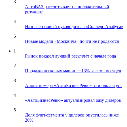
3
АвтоВАЗ рассчитывает на положительный
результат
4
Назначен новый руководитель «Соллерс Алабуга»
5
Новые модели «Москвича» почти не продаются
1
Рынок показал лучший результат с начала года
2
Продажи легковых машин: +13% за семь месяцев
3
Анонс номера «АвтоБизнесРевю» за июль-август
4
«АвтоБизнесРевю» актуализировал базу дилеров
5
Доля флит-сегмента у дилеров опустилась ниже
20%