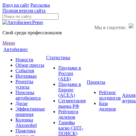
Вход на сайт
Рассылка
Полная версия сайта
Мы в соцсетях:
Свой среди профессионалов
Меню
Автобизнес
Статистика
Новости
Обзор прессы
Продажи в
События
России
Интервью
(АЕБ)
Рецепты
Проекты
Продажи в
успеха
Европе
Персоны
Рейтинг
(ACEA)
Архив
автобизнеса
холдингов
Сегментация
журна
Досье
База
рынка РФ
Эффективные
дилеров
Рейтинги
решения
дилеров
Колонка
Тарифы
Akzonobel
каско (ЭЛТ-
Практика
ПОИСК)