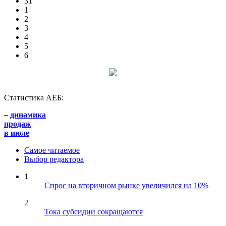
31
1
2
3
4
5
6
Статистика АЕБ:
–
динамика
продаж
в июле
Самое читаемое
Выбор редактора
1
Спрос на вторичном рынке увеличился на 10%
2
Тока субсидии сокращаются