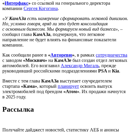
«
Интерфакс
»
со ссылкой на генерального директора
компании
Сергея Когогина
.
«У
КамАЗа
есть намерение сформировать легковой дивизион.
Но, условно говоря, вряд ли это будет консолидация
с основным бизнесом. Мы формируем новый вид бизнеса»
, –
сообщил глава
КамАЗа
, подчеркнув, что легковое
направление не будет влиять на финансовые показатели
компании.
Как сообщали ранее в
«
Авторевю
»
, в рамках
сотрудничества
с заводом
«Москвич»
на
КамАЗе
был создан отдел легковых
автомобилей. Его возглавил
Александр Мигаль
, прежде
руководивший российскими подразделениями
PSA
и
Kia
.
Вместе с тем глава
КамАЗа
выступает соучредителем
стартапа
«Кама»
, который
планирует
освоить выпуск
электромобилей под брендом
«Атом»
. Их продажи начнутся
в 2025 году.
Рассылка
Получайте дайджест новостей, статистику АЕБ и анонсы