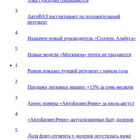
Тока субсидии сокращаются
3
АвтоВАЗ рассчитывает на положительный
результат
4
Назначен новый руководитель «Соллерс Алабуга»
5
Новые модели «Москвича» почти не продаются
1
Рынок показал лучший результат с начала года
2
Продажи легковых машин: +13% за семь месяцев
3
Анонс номера «АвтоБизнесРевю» за июль-август
4
«АвтоБизнесРевю» актуализировал базу дилеров
5
Доля флит-сегмента у дилеров опустилась ниже