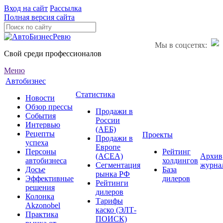
Вход на сайт
Рассылка
Полная версия сайта
Мы в соцсетях:
Свой среди профессионалов
Меню
Автобизнес
Статистика
Новости
Обзор прессы
Продажи в
События
России
Интервью
(АЕБ)
Рецепты
Проекты
Продажи в
успеха
Европе
Персоны
Рейтинг
(ACEA)
Архив
автобизнеса
холдингов
Сегментация
журна
Досье
База
рынка РФ
Эффективные
дилеров
Рейтинги
решения
дилеров
Колонка
Тарифы
Akzonobel
каско (ЭЛТ-
Практика
ПОИСК)