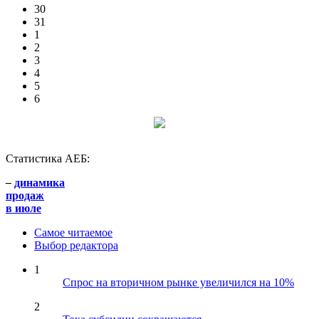
30
31
1
2
3
4
5
6
Статистика АЕБ:
–
динамика
продаж
в июле
Самое читаемое
Выбор редактора
1
Спрос на вторичном рынке увеличился на 10%
2