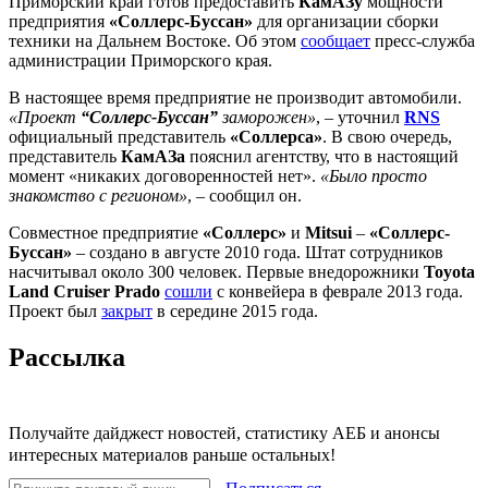
Приморский край готов предоставить
КамАЗу
мощности
предприятия
«Соллерс-Буссан»
для организации сборки
техники на Дальнем Востоке. Об этом
сообщает
пресс-служба
администрации Приморского края.
В настоящее время предприятие не производит автомобили.
«Проект
“Соллерс-Бусcан”
заморожен»
, – уточнил
RNS
официальный представитель
«Соллерса»
. В свою очередь,
представитель
КамАЗа
пояснил агентству, что в настоящий
момент «никаких договоренностей нет».
«Было просто
знакомство с регионом»
, – сообщил он.
Совместное предприятие
«Соллерс»
и
Mitsui
–
«Соллерс-
Буссан»
– создано в августе 2010 года. Штат сотрудников
насчитывал около 300 человек. Первые внедорожники
Toyota
Land Cruiser Prado
сошли
с конвейера в феврале 2013 года.
Проект был
закрыт
в середине 2015 года.
Рассылка
Получайте дайджест новостей, статистику АЕБ и анонсы
интересных материалов раньше остальных!