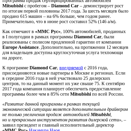
Программа продаж сертифицированных автомобилей
Mitsubishi
с пробегом –
Diamond Car
– демонстрирует рост
по итогам первой половины 2017 года. За шесть месяцев было
продано 615 машин – на 6% больше, чем годом ранее.
Примечательно, что в июне рост составил 52% (146 а/м).
Как отмечают в
«ММС Рус»
, 100% автомобилей, проданных
в I полугодии в рамках программы
Diamond Car
, были
реализованы с полисом продленной гарантии от компании
Europe Assistance
. Дополнительно, на протяжении 12 месяцев
для владельцев доступна круглосуточная услуга техпомощи
на дороге.
К программе
Diamond Car
,
внедряемой
с 2016 года,
присоединяются новые партнеры в Москве и регионах. Если
в середине 2016 года в ней участвовало 25 дилерских
центров, то на данный момент их уже свыше 75. К сентябрю
2017 года компания планирует обеспечить предоставление
программы более чем в 85% сети
Mitsubishi
по всей России.
«Развитие данной программы в рамках текущей
экономической ситуации является дополнительным драйвером
не только увеличения продаж автомобилей
Mitsubishi
,
но и прекрасным инструментом развития дилерской сети»
, –
заявил президент и главный исполнительный директор
«ММС Рус»
Накамура Наоя
.