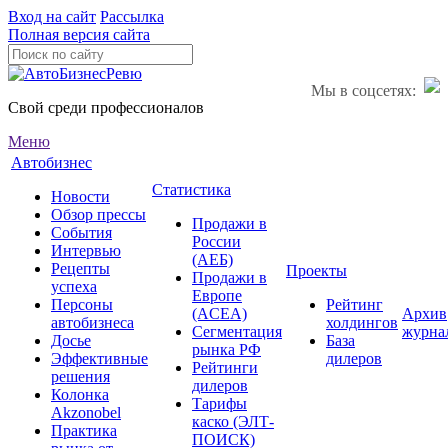
Вход на сайт
Рассылка
Полная версия сайта
Мы в соцсетях:
Свой среди профессионалов
Меню
Автобизнес
Статистика
Новости
Обзор прессы
Продажи в
События
России
Интервью
(АЕБ)
Рецепты
Проекты
Продажи в
успеха
Европе
Персоны
Рейтинг
(ACEA)
Архив
автобизнеса
холдингов
Сегментация
журна
Досье
База
рынка РФ
Эффективные
дилеров
Рейтинги
решения
дилеров
Колонка
Тарифы
Akzonobel
каско (ЭЛТ-
Практика
ПОИСК)