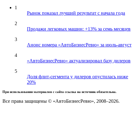
1
Рынок показал лучший результат с начала года
2
Продажи легковых машин: +13% за семь месяцев
3
Анонс номера «АвтоБизнесРевю» за июль-август
4
«АвтоБизнесРевю» актуализировал базу дилеров
5
Доля флит-сегмента у дилеров опустилась ниже
20%
При использовании материалов с сайта ссылка на источник обязательна.
Все права защищены © «АвтоБизнесРевю», 2008–2026.