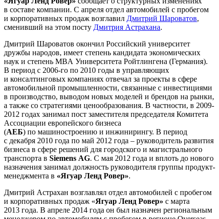
«Ягуар Ленд Ровер»
сообщает о структурных изменениях
в составе компании. С апреля отдел автомобилей с пробегом
и корпоративных продаж возглавил
Дмитрий Шароватов
,
сменивший на этом посту
Дмитрия Астрахана
.
Дмитрий Шароватов окончил Российский университет
дружбы народов, имеет степень кандидата экономических
наук и степень MBA Университета Ройтлингена (Германия).
В период с 2006-го по 2010 годы в управляющих
и консалтинговых компаниях отвечал за проекты в сфере
автомобильной промышленности, связанные с инвестициями
в производство, выводом новых моделей и брендов на рынки,
а также со стратегиями ценообразования. В частности, в 2009-
2012 годах занимал пост заместителя председателя Комитета
Ассоциации европейского бизнеса
(
АЕБ
) по машиностроению и инжинирингу. В период
с декабря 2010 года по май 2012 года – руководитель развития
бизнеса в сфере решений для городского и магистрального
транспорта в
Siemens AG
. С мая 2012 года и вплоть до нового
назначения занимал должность руководителя группы продукт-
менеджмента в
«Ягуар Ленд Ровер»
.
Дмитрий Астрахан возглавлял отдел автомобилей с пробегом
и корпоративных продаж «
Ягуар Ленд Ровер»
с марта
2013 года. В апреле 2014 года он был назначен региональным
менеджером по автомобилям с пробегом в регионе Overseas