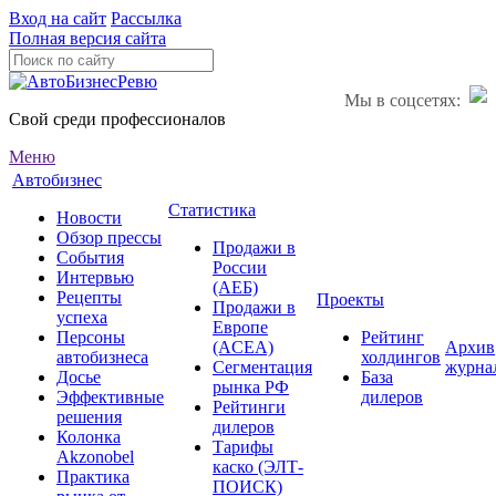
Вход на сайт
Рассылка
Полная версия сайта
Мы в соцсетях:
Свой среди профессионалов
Меню
Автобизнес
Статистика
Новости
Обзор прессы
Продажи в
События
России
Интервью
(АЕБ)
Рецепты
Проекты
Продажи в
успеха
Европе
Персоны
Рейтинг
(ACEA)
Архив
автобизнеса
холдингов
Сегментация
журна
Досье
База
рынка РФ
Эффективные
дилеров
Рейтинги
решения
дилеров
Колонка
Тарифы
Akzonobel
каско (ЭЛТ-
Практика
ПОИСК)