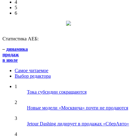
4
5
6
Статистика АЕБ:
–
динамика
продаж
в июле
Самое читаемое
Выбор редактора
1
Тока субсидии сокращаются
2
Новые модели «Москвича» почти не продаются
3
Jetour Dashing лидирует в продажах «СберАвто»
4