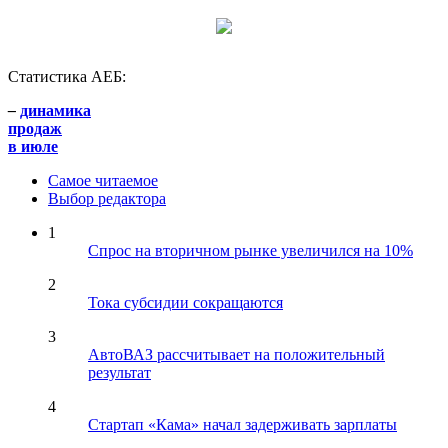
Статистика АЕБ:
–
динамика
продаж
в июле
Самое читаемое
Выбор редактора
1
Спрос на вторичном рынке увеличился на 10%
2
Тока субсидии сокращаются
3
АвтоВАЗ рассчитывает на положительный
результат
4
Стартап «Кама» начал задерживать зарплаты