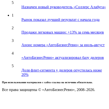
5
Назначен новый руководитель «Соллерс Алабуга»
1
Рынок показал лучший результат с начала года
2
Продажи легковых машин: +13% за семь месяцев
3
Анонс номера «АвтоБизнесРевю» за июль-август
4
«АвтоБизнесРевю» актуализировал базу дилеров
5
Доля флит-сегмента у дилеров опустилась ниже
20%
При использовании материалов с сайта ссылка на источник обязательна.
Все права защищены © «АвтоБизнесРевю», 2008–2026.