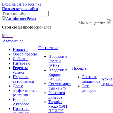
Вход на сайт
Рассылка
Полная версия сайта
Мы в соцсетях:
Свой среди профессионалов
Меню
Автобизнес
Статистика
Новости
Обзор прессы
Продажи в
События
России
Интервью
(АЕБ)
Рецепты
Проекты
Продажи в
успеха
Европе
Персоны
Рейтинг
(ACEA)
Архив
автобизнеса
холдингов
Сегментация
журна
Досье
База
рынка РФ
Эффективные
дилеров
Рейтинги
решения
дилеров
Колонка
Тарифы
Akzonobel
каско (ЭЛТ-
Практика
ПОИСК)