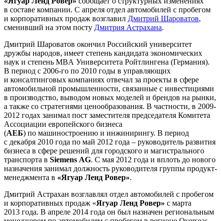
«Ягуар Ленд Ровер»
сообщает о структурных изменениях
в составе компании. С апреля отдел автомобилей с пробегом
и корпоративных продаж возглавил
Дмитрий Шароватов
,
сменивший на этом посту
Дмитрия Астрахана
.
Дмитрий Шароватов окончил Российский университет
дружбы народов, имеет степень кандидата экономических
наук и степень MBA Университета Ройтлингена (Германия).
В период с 2006-го по 2010 годы в управляющих
и консалтинговых компаниях отвечал за проекты в сфере
автомобильной промышленности, связанные с инвестициями
в производство, выводом новых моделей и брендов на рынки,
а также со стратегиями ценообразования. В частности, в 2009-
2012 годах занимал пост заместителя председателя Комитета
Ассоциации европейского бизнеса
(
АЕБ
) по машиностроению и инжинирингу. В период
с декабря 2010 года по май 2012 года – руководитель развития
бизнеса в сфере решений для городского и магистрального
транспорта в
Siemens AG
. С мая 2012 года и вплоть до нового
назначения занимал должность руководителя группы продукт-
менеджмента в
«Ягуар Ленд Ровер»
.
Дмитрий Астрахан возглавлял отдел автомобилей с пробегом
и корпоративных продаж «
Ягуар Ленд Ровер»
с марта
2013 года. В апреле 2014 года он был назначен региональным
менеджером по автомобилям с пробегом в регионе Overseas