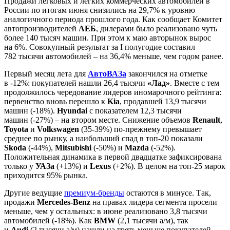
Продажи легковых и легких коммерческих автомобилей в
России по итогам июня снизились на 29,7% к уровню
аналогичного периода прошлого года. Как сообщает Комитет
автопроизводителей
АЕБ
, дилерами было реализовано чуть
более 140 тысяч машин. При этом к маю авторынок вырос
на 6%. Совокупный результат за I полугодие составил
782 тысячи автомобилей – на 36,4% меньше, чем годом ранее.
Первый месяц лета для
АвтоВАЗа
закончился на отметке
в -12%: покупателей нашли 26,4 тысячи
«Лад»
. Вместе с тем
продолжилось чередование лидеров иномарочного рейтинга:
первенство вновь перешло к
Kia
, продавшей 13,9 тысячи
машин (-18%).
Hyundai
с показателем 12,3 тысячи
машин (-27%) – на втором месте. Снижение объемов
Renault
,
Toyota
и
Volkswagen
(35-39%) по-прежнему превышает
среднее по рынку, а наибольший спад в топ-20 показали
Skoda
(-44%),
Mitsubishi
(-50%) и
Mazda
(-52%).
Положительная динамика в первой двадцатке зафиксирована
только у
УАЗа
(+13%) и
Lexus
(+2%). В целом на топ-25 марок
приходится 95% рынка.
Другие ведущие
премиум-бренды
остаются в минусе. Так,
продажи
Mercedes-Benz
на правах лидера сегмента просели
меньше, чем у остальных: в июне реализовано 3,8 тысячи
автомобилей (-18%). Как
BMW
(2,1 тысячи а/м), так
и
Audi
(2 тысячи а/м) нашли на треть меньше покупателей,