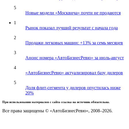
5
Новые модели «Москвича» почти не продаются
1
Рынок показал лучший результат с начала года
2
Продажи легковых машин: +13% за семь месяцев
3
Анонс номера «АвтоБизнесРевю» за июль-август
4
«АвтоБизнесРевю» актуализировал базу дилеров
5
Доля флит-сегмента у дилеров опустилась ниже
20%
При использовании материалов с сайта ссылка на источник обязательна.
Все права защищены © «АвтоБизнесРевю», 2008–2026.