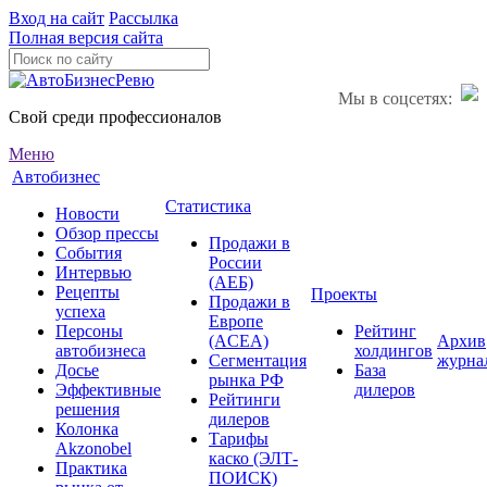
Вход на сайт
Рассылка
Полная версия сайта
Мы в соцсетях:
Свой среди профессионалов
Меню
Автобизнес
Статистика
Новости
Обзор прессы
Продажи в
События
России
Интервью
(АЕБ)
Рецепты
Проекты
Продажи в
успеха
Европе
Персоны
Рейтинг
(ACEA)
Архив
автобизнеса
холдингов
Сегментация
журна
Досье
База
рынка РФ
Эффективные
дилеров
Рейтинги
решения
дилеров
Колонка
Тарифы
Akzonobel
каско (ЭЛТ-
Практика
ПОИСК)