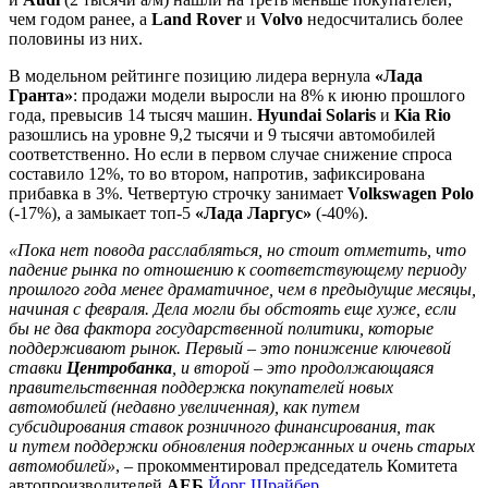
чем годом ранее, а
Land Rover
и
Volvo
недосчитались более
половины из них.
В модельном рейтинге позицию лидера вернула
«Лада
Гранта»
: продажи модели выросли на 8% к июню прошлого
года, превысив 14 тысяч машин.
Hyundai Solaris
и
Kia Rio
разошлись на уровне 9,2 тысячи и 9 тысячи автомобилей
соответственно. Но если в первом случае снижение спроса
составило 12%, то во втором, напротив, зафиксирована
прибавка в 3%. Четвертую строчку занимает
Volkswagen Polo
(-17%), а замыкает топ-5
«Лада Ларгус»
(-40%).
«Пока нет повода расслабляться, но стоит отметить, что
падение рынка по отношению к соответствующему периоду
прошлого года менее драматичное, чем в предыдущие месяцы,
начиная с февраля. Дела могли бы обстоять еще хуже, если
бы не два фактора государственной политики, которые
поддерживают рынок. Первый – это понижение ключевой
ставки
Центробанка
, и второй – это продолжающаяся
правительственная поддержка покупателей новых
автомобилей (недавно увеличенная), как путем
субсидирования ставок розничного финансирования, так
и путем поддержки обновления подержанных и очень старых
автомобилей»
, – прокомментировал председатель Комитета
автопроизводителей
АЕБ
Йорг Шрайбер
.