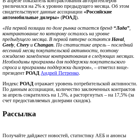
В апреле показатель контрактования авторитейлеров
увеличился на 2% к уровню предыдущего месяца. Об этом
свидетельствуют данные ассоциации
«Российские
автомобильные дилеры»
(
РОАД
).
«На первой позиции по доле рынка остается бренд
“Лада”
,
контрактование по которому осталось на уровне
предыдущего месяца. В первой пятерке остаются
Haval
,
Geely
,
Chery
и
Changan
. По статистике апрель – последний
весенний месяц покупательской активности, поэтому
ожидаемо замедление контрактования в следующих месяцах.
Необходимы программы для поддержки покупательского
спроса и программы поддержки дилеров»
, – отметил вице-
президент
РОАД
Андрей Петренко
.
Индекс
РОАД
отражает уровень потребительской активности.
По данным ассоциации, количество заключенных контрактов
за апрель сократилось на 1,5%, а расторгнутых – на 17,5% (за
счет предоставляемых дилерами скидок).
Рассылка
Получайте дайджест новостей, статистику АЕБ и анонсы