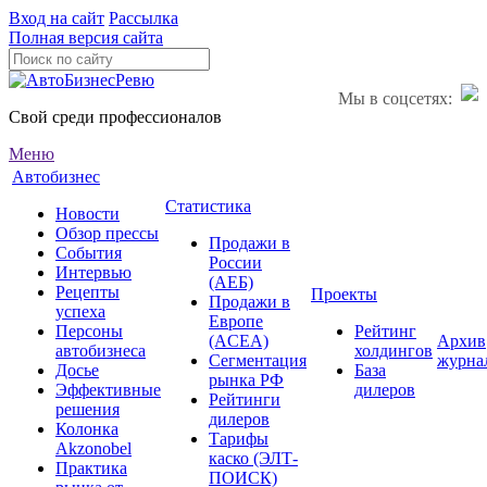
Вход на сайт
Рассылка
Полная версия сайта
Мы в соцсетях:
Свой среди профессионалов
Меню
Автобизнес
Статистика
Новости
Обзор прессы
Продажи в
События
России
Интервью
(АЕБ)
Рецепты
Проекты
Продажи в
успеха
Европе
Персоны
Рейтинг
(ACEA)
Архив
автобизнеса
холдингов
Сегментация
журна
Досье
База
рынка РФ
Эффективные
дилеров
Рейтинги
решения
дилеров
Колонка
Тарифы
Akzonobel
каско (ЭЛТ-
Практика
ПОИСК)