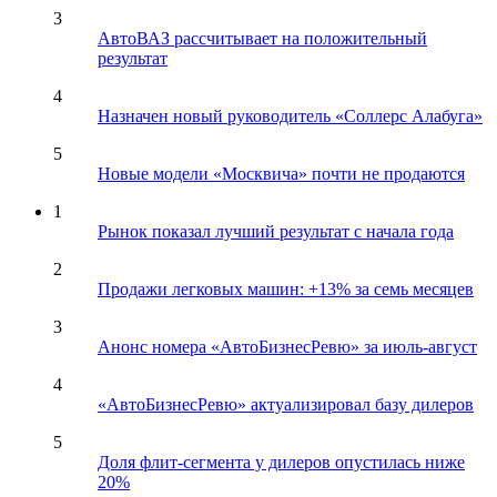
3
АвтоВАЗ рассчитывает на положительный
результат
4
Назначен новый руководитель «Соллерс Алабуга»
5
Новые модели «Москвича» почти не продаются
1
Рынок показал лучший результат с начала года
2
Продажи легковых машин: +13% за семь месяцев
3
Анонс номера «АвтоБизнесРевю» за июль-август
4
«АвтоБизнесРевю» актуализировал базу дилеров
5
Доля флит-сегмента у дилеров опустилась ниже
20%