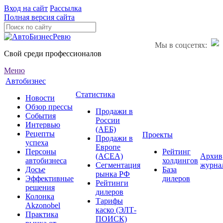
Вход на сайт
Рассылка
Полная версия сайта
Мы в соцсетях:
Свой среди профессионалов
Меню
Автобизнес
Статистика
Новости
Обзор прессы
Продажи в
События
России
Интервью
(АЕБ)
Рецепты
Проекты
Продажи в
успеха
Европе
Персоны
Рейтинг
(ACEA)
Архив
автобизнеса
холдингов
Сегментация
журна
Досье
База
рынка РФ
Эффективные
дилеров
Рейтинги
решения
дилеров
Колонка
Тарифы
Akzonobel
каско (ЭЛТ-
Практика
ПОИСК)