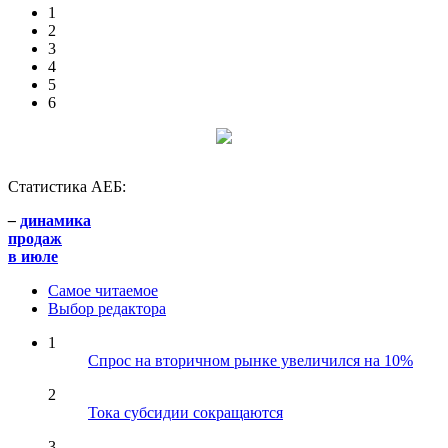
1
2
3
4
5
6
Статистика АЕБ:
–
динамика
продаж
в июле
Самое читаемое
Выбор редактора
1
Спрос на вторичном рынке увеличился на 10%
2
Тока субсидии сокращаются
3