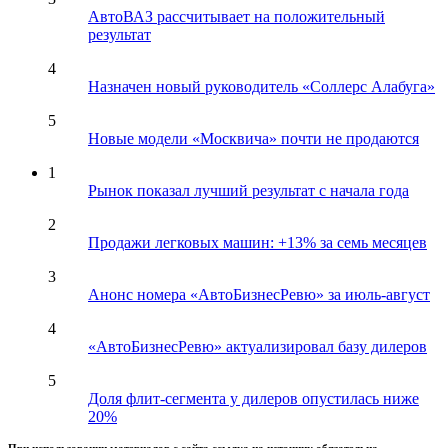
АвтоВАЗ рассчитывает на положительный
результат
4
Назначен новый руководитель «Соллерс Алабуга»
5
Новые модели «Москвича» почти не продаются
1
Рынок показал лучший результат с начала года
2
Продажи легковых машин: +13% за семь месяцев
3
Анонс номера «АвтоБизнесРевю» за июль-август
4
«АвтоБизнесРевю» актуализировал базу дилеров
5
Доля флит-сегмента у дилеров опустилась ниже
20%
При использовании материалов с сайта ссылка на источник обязательна.