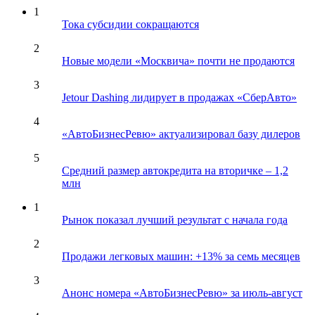
1
Тока субсидии сокращаются
2
Новые модели «Москвича» почти не продаются
3
Jetour Dashing лидирует в продажах «СберАвто»
4
«АвтоБизнесРевю» актуализировал базу дилеров
5
Средний размер автокредита на вторичке – 1,2
млн
1
Рынок показал лучший результат с начала года
2
Продажи легковых машин: +13% за семь месяцев
3
Анонс номера «АвтоБизнесРевю» за июль-август