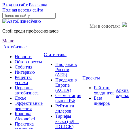
Вход на сайт
Рассылка
Полная версия сайта
Мы в соцсетях:
Свой среди профессионалов
Меню
Автобизнес
Статистика
Новости
Обзор прессы
Продажи в
События
России
Интервью
(АЕБ)
Рецепты
Проекты
Продажи в
успеха
Европе
Персоны
Рейтинг
(ACEA)
Архив
автобизнеса
холдингов
Сегментация
журна
Досье
База
рынка РФ
Эффективные
дилеров
Рейтинги
решения
дилеров
Колонка
Тарифы
Akzonobel
каско (ЭЛТ-
Практика
ПОИСК)