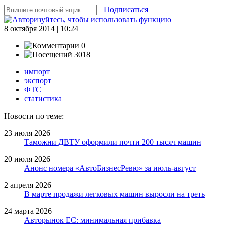
Подписаться
8 октября 2014 | 10:24
0
3018
импорт
экспорт
ФТС
статистика
Новости по теме:
23 июля 2026
Таможни ДВТУ оформили почти 200 тысяч машин
20 июля 2026
Анонс номера «АвтоБизнесРевю» за июль-август
2 апреля 2026
В марте продажи легковых машин выросли на треть
24 марта 2026
Авторынок ЕС: минимальная прибавка