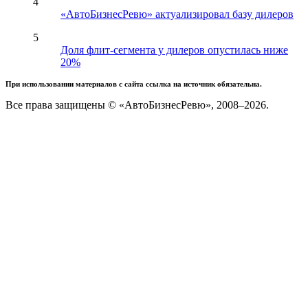
4
«АвтоБизнесРевю» актуализировал базу дилеров
5
Доля флит-сегмента у дилеров опустилась ниже
20%
При использовании материалов с сайта ссылка на источник обязательна.
Все права защищены © «АвтоБизнесРевю», 2008–2026.