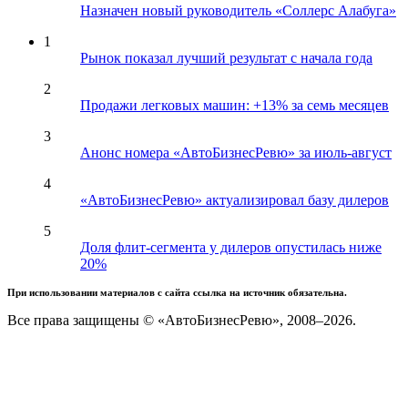
Назначен новый руководитель «Соллерс Алабуга»
1
Рынок показал лучший результат с начала года
2
Продажи легковых машин: +13% за семь месяцев
3
Анонс номера «АвтоБизнесРевю» за июль-август
4
«АвтоБизнесРевю» актуализировал базу дилеров
5
Доля флит-сегмента у дилеров опустилась ниже
20%
При использовании материалов с сайта ссылка на источник обязательна.
Все права защищены © «АвтоБизнесРевю», 2008–2026.