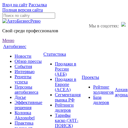
Вход на сайт
Рассылка
Полная версия сайта
Мы в соцсетях:
Свой среди профессионалов
Меню
Автобизнес
Статистика
Новости
Обзор прессы
Продажи в
События
России
Интервью
(АЕБ)
Рецепты
Проекты
Продажи в
успеха
Европе
Персоны
Рейтинг
(ACEA)
Архив
автобизнеса
холдингов
Сегментация
журна
Досье
База
рынка РФ
Эффективные
дилеров
Рейтинги
решения
дилеров
Колонка
Тарифы
Akzonobel
каско (ЭЛТ-
Практика
ПОИСК)