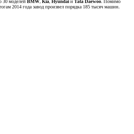
ло 30 моделей
BMW
,
Kia
,
Hyundai
и
Tata Daewoo
. Помимо
тогам 2014 года завод произвел порядка 185 тысяч машин.