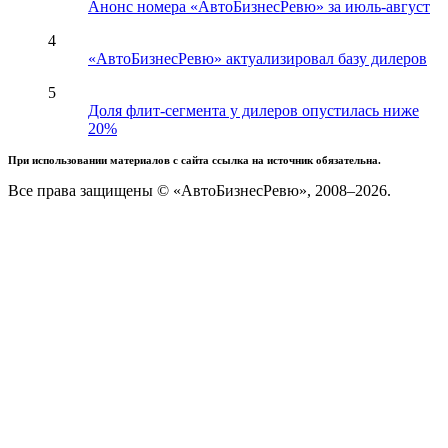
Анонс номера «АвтоБизнесРевю» за июль-август
4
«АвтоБизнесРевю» актуализировал базу дилеров
5
Доля флит-сегмента у дилеров опустилась ниже
20%
При использовании материалов с сайта ссылка на источник обязательна.
Все права защищены © «АвтоБизнесРевю», 2008–2026.