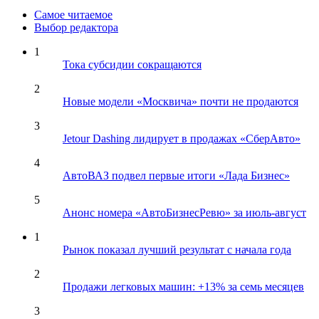
Самое читаемое
Выбор редактора
1
Тока субсидии сокращаются
2
Новые модели «Москвича» почти не продаются
3
Jetour Dashing лидирует в продажах «СберАвто»
4
АвтоВАЗ подвел первые итоги «Лада Бизнес»
5
Анонс номера «АвтоБизнесРевю» за июль-август
1
Рынок показал лучший результат с начала года
2
Продажи легковых машин: +13% за семь месяцев
3