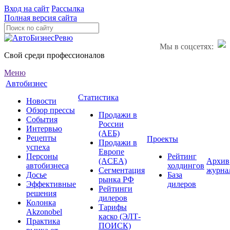
Вход на сайт
Рассылка
Полная версия сайта
Мы в соцсетях:
Свой среди профессионалов
Меню
Автобизнес
Статистика
Новости
Обзор прессы
Продажи в
События
России
Интервью
(АЕБ)
Рецепты
Проекты
Продажи в
успеха
Европе
Персоны
Рейтинг
(ACEA)
Архив
автобизнеса
холдингов
Сегментация
журна
Досье
База
рынка РФ
Эффективные
дилеров
Рейтинги
решения
дилеров
Колонка
Тарифы
Akzonobel
каско (ЭЛТ-
Практика
ПОИСК)