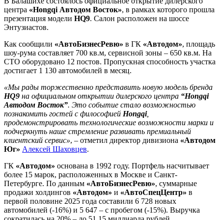
В Балашихе состоялось официальное открытие дилерского
центра
«Hongqi Автодом Восток»
, в рамках которого прошла
презентация модели
HQ9
. Салон расположен на шоссе
Энтузиастов.
Как сообщили
«АвтоБизнесРевю»
в ГК
«Автодом»
, площадь
шоу-рума составляет 700 кв.м, сервисной зоны – 650 кв.м. На
СТО оборудовано 12 постов. Пропускная способность участка
достигает 1 130 автомобилей в месяц.
«Мы рады торжественно представить новую модель бренда
HQ9
на официальном открытии дилерского центра
“Hongqi
Автодом Восток”
. Это событие стало возможностью
познакомить гостей с философией
Hongqi
,
продемонстрировать технологические возможности марки и
подчеркнуть наше стремление развивать премиальный
клиентский сервис»
, – отметил директор дивизиона
«Автодом
Юг»
Алексей Шаховцев
.
ГК
«Автодом»
основана в 1992 году. Портфель насчитывает
более 15 марок, расположенных в Москве и Санкт-
Петербурге. По данным
«АвтоБизнесРевю»
, суммарные
продажи холдингов
«Автодом»
и
«АвтоСпецЦентр»
в
первой половине 2025 года составили 6 728 новых
автомобилей (-16%) и 5 647 – с пробегом (-15%). Выручка
сократилась на 20% – до 51,15 миллиарда рублей.