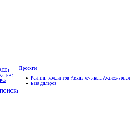
Проекты
АЕБ)
(ACEA)
Рейтинг холдингов
Архив журнала
Аудиожурнал
 РФ
База дилеров
Т-ПОИСК)