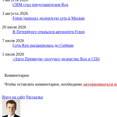
СИМ стал представителем Rox
3 августа 2026
Foton укрепил дилерскую сеть в Москве
20 июля 2026
В Петербурге открылся автоцентр Foton
7 июля 2026
Сеть Rox расширилась до Сибири
1 июля 2026
«Авто Премиум» получил дилерство Rox в СПб
Комментарии
Чтобы оставлять комментарии, необходимо
авторизоваться н
Вход на сайт
Рассылка