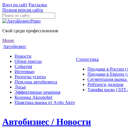
Вход на сайт
Рассылка
Полная версия сайта
Свой среди профессионалов
Меню
Автобизнес
Новости
Статистика
Обзор прессы
События
Продажи в России (
Интервью
Продажи в Европе 
Рецепты успеха
Сегментация рынка
Персоны автобизнеса
Рейтинги дилеров
Досье
Тарифы каско (ЭЛ
Эффективные решения
Колонка Akzonobel
Практика рынка от Аvito Авто
Автобизнес / Новости