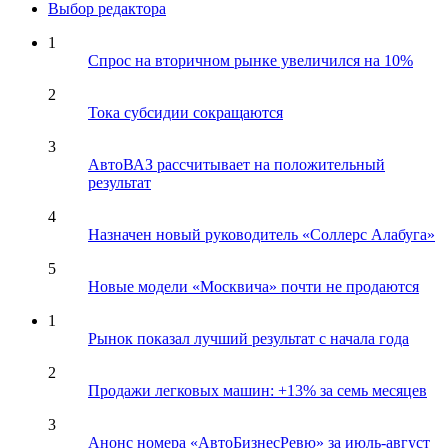
Выбор редактора
1
Спрос на вторичном рынке увеличился на 10%
2
Тока субсидии сокращаются
3
АвтоВАЗ рассчитывает на положительный
результат
4
Назначен новый руководитель «Соллерс Алабуга»
5
Новые модели «Москвича» почти не продаются
1
Рынок показал лучший результат с начала года
2
Продажи легковых машин: +13% за семь месяцев
3
Анонс номера «АвтоБизнесРевю» за июль-август