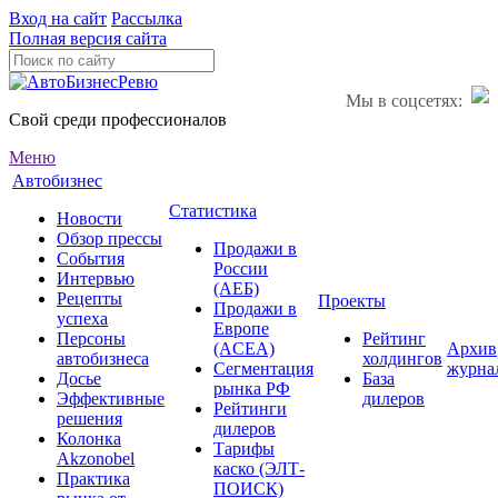
Вход на сайт
Рассылка
Полная версия сайта
Мы в соцсетях:
Свой среди профессионалов
Меню
Автобизнес
Статистика
Новости
Обзор прессы
Продажи в
События
России
Интервью
(АЕБ)
Рецепты
Проекты
Продажи в
успеха
Европе
Персоны
Рейтинг
(ACEA)
Архив
автобизнеса
холдингов
Сегментация
журна
Досье
База
рынка РФ
Эффективные
дилеров
Рейтинги
решения
дилеров
Колонка
Тарифы
Akzonobel
каско (ЭЛТ-
Практика
ПОИСК)