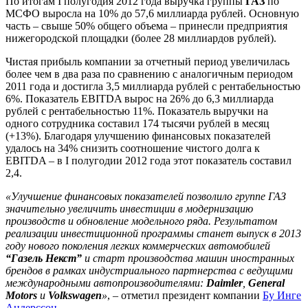
По итогам I полугодия 2012 года выручка группы
ГАЗ
по
МСФО выросла на 10% до 57,6 миллиарда рублей. Основную
часть – свыше 50% общего объема – принесли предприятия
нижегородской площадки (более 28 миллиардов рублей).
Чистая прибыль компании за отчетный период увеличилась
более чем в два раза по сравнению с аналогичным периодом
2011 года и достигла 3,5 миллиарда рублей с рентабельностью
6%. Показатель EBITDA вырос на 26% до 6,3 миллиарда
рублей с рентабельностью 11%. Показатель выручки на
одного сотрудника составил 174 тысячи рублей в месяц
(+13%). Благодаря улучшению финансовых показателей
удалось на 34% снизить соотношение чистого долга к
EBITDA – в I полугодии 2012 года этот показатель составил
2,4.
«Улучшение финансовых показателей позволило группе ГАЗ
значительно увеличить инвестиции в модернизацию
производств и обновление модельного ряда. Результатом
реализации инвестиционной программы станет выпуск в 2013
году нового поколения легких коммерческих автомобилей
“Газель Некст”
и старт производства машин иностранных
брендов в рамках индустриального партнерства с ведущими
международными автопроизводителями:
Daimler
,
General
Motors
и
Volkswagen
»
, – отметил президент компании
Бу Инге
Андерссон
.