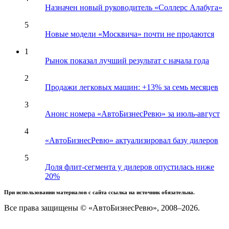
Назначен новый руководитель «Соллерс Алабуга»
5
Новые модели «Москвича» почти не продаются
1
Рынок показал лучший результат с начала года
2
Продажи легковых машин: +13% за семь месяцев
3
Анонс номера «АвтоБизнесРевю» за июль-август
4
«АвтоБизнесРевю» актуализировал базу дилеров
5
Доля флит-сегмента у дилеров опустилась ниже
20%
При использовании материалов с сайта ссылка на источник обязательна.
Все права защищены © «АвтоБизнесРевю», 2008–2026.