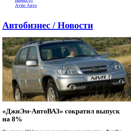
рынка от
Аvito Авто
Автобизнес / Новости
«ДжиЭм-АвтоВАЗ» сократил выпуск
на 8%