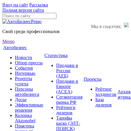
Вход на сайт
Рассылка
Полная версия сайта
Мы в соцсетях:
Свой среди профессионалов
Меню
Автобизнес
Статистика
Новости
Обзор прессы
Продажи в
События
России
Интервью
(АЕБ)
Рецепты
Проекты
Продажи в
успеха
Европе
Персоны
Рейтинг
(ACEA)
Архив
автобизнеса
холдингов
Сегментация
журна
Досье
База
рынка РФ
Эффективные
дилеров
Рейтинги
решения
дилеров
Колонка
Тарифы
Akzonobel
каско (ЭЛТ-
Практика
ПОИСК)