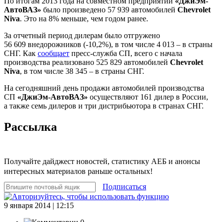
По итогам 2013 года на совместном предприятии
«ДжиЭм-
АвтоВАЗ»
было произведено 57 939 автомобилей
Chevrolet
Niva
. Это на 8% меньше, чем годом ранее.
За отчетный период дилерам было отгружено
56 609 внедорожников (-10,2%), в том числе 4 013 – в страны
СНГ. Как
сообщает
пресс-служба СП, всего с начала
производства реализовано 525 829 автомобилей
Chevrolet
Niva
, в том числе 38 345 – в страны СНГ.
На сегодняшний день продажи автомобилей производства
СП
«ДжиЭм-АвтоВАЗ»
осуществляют 161 дилер в России,
а также семь дилеров и три дистрибьютора в странах СНГ.
Рассылка
Получайте дайджест новостей, статистику АЕБ и анонсы
интересных материалов раньше остальных!
Подписаться
9 января 2014 | 12:15