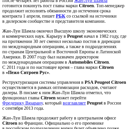
После четырех лет работы в России
Жан-Луи Шамла
готовится покинуть пост главы марки
Citroen
. Топ-менеджер
продолжит исполнять обязанности до истечения срока
контракта 1 апреля, пишет
РБК
со ссылкой на источники
в дилерском сообществе и представителя компании.
Жан-Луи Шамла окончил Высшую школу экономических
и коммерческих наук. Карьеру в
Peugeot
начал в 1982 году, где
на протяжении 30 лет сменил несколько постов в дирекции
по международным операциям, а также в подразделениях
по странам Центральной и Восточной Европы и Латинской
Америки. В 2007 году был назначен директором
по международным операциям в
Automobiles Citroen
.
С 2011 года и по настоящее время – глава марки
Citroen
в
«Пежо Ситроен Рус»
.
Реструктуризация системы управления в
PSA Peugeot Citroen
осуществляется в рамках оптимизации расходов, считают
дилеры. В письме к ним Жан-Луи Шамла отметил, что
функционал главы
Citroen
может перейти
Фредерику Вюарану
, который
возглавляет
Peugeot
в России
с сентября 2013 года.
Жан-Луи Шамла продолжит работу в центральном офисе
Citroen
во Франции. Официально о его преемнике
в российском подразделении марки будет объявлено позже.