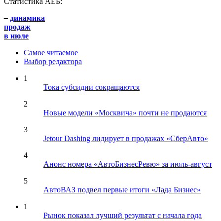
Статистика АЕБ:
–
динамика
продаж
в июле
Самое читаемое
Выбор редактора
1
Тока субсидии сокращаются
2
Новые модели «Москвича» почти не продаются
3
Jetour Dashing лидирует в продажах «СберАвто»
4
Анонс номера «АвтоБизнесРевю» за июль-август
5
АвтоВАЗ подвел первые итоги «Лада Бизнес»
1
Рынок показал лучший результат с начала года