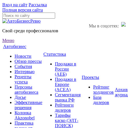
Вход на сайт
Рассылка
Полная версия сайта
Мы в соцсетях:
Свой среди профессионалов
Меню
Автобизнес
Статистика
Новости
Обзор прессы
Продажи в
События
России
Интервью
(АЕБ)
Рецепты
Проекты
Продажи в
успеха
Европе
Персоны
Рейтинг
(ACEA)
Архив
автобизнеса
холдингов
Сегментация
журна
Досье
База
рынка РФ
Эффективные
дилеров
Рейтинги
решения
дилеров
Колонка
Тарифы
Akzonobel
каско (ЭЛТ-
Практика
ПОИСК)