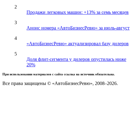
2
Продажи легковых машин: +13% за семь месяцев
3
Анонс номера «АвтоБизнесРевю» за июль-август
4
«АвтоБизнесРевю» актуализировал базу дилеров
5
Доля флит-сегмента у дилеров опустилась ниже
20%
При использовании материалов с сайта ссылка на источник обязательна.
Все права защищены © «АвтоБизнесРевю», 2008–2026.