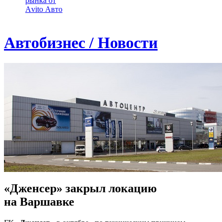
рынка от
Аvito Авто
Автобизнес / Новости
«Дженсер» закрыл локацию
на Варшавке