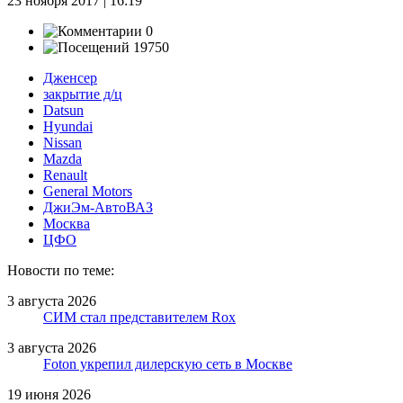
23 ноября 2017 | 16:19
0
19750
Дженсер
закрытие д/ц
Datsun
Hyundai
Nissan
Mazda
Renault
General Motors
ДжиЭм-АвтоВАЗ
Москва
ЦФО
Новости по теме:
3 августа 2026
СИМ стал представителем Rox
3 августа 2026
Foton укрепил дилерскую сеть в Москве
19 июня 2026