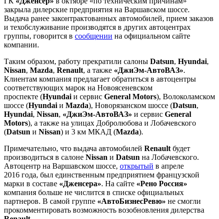
ГК
«Дженсер»
в октябре «по техническим причинам»
закрыла дилерские предприятия на Варшавском шоссе.
Выдача ранее законтрактованных автомобилей, прием заказов
и техобслуживание производятся в других автоцентрах
группы, говорится в
сообщении
на официальном сайте
компании.
Таким образом, работу прекратили салоны
Datsun
,
Hyundai
,
Nissan
,
Mazda
,
Renault
, а также
«ДжиЭм-АвтоВАЗ»
.
Клиентам компания предлагает обратиться в автоцентры
соответствующих марок на Новоясеневском
проспекте (
Hyundai
и сервис
General Motors
), Волоколамском
шоссе (
Hyundai
и
Mazda
), Новорязанском шоссе (
Datsun
,
Hyundai
,
Nissan
,
«ДжиЭм-АвтоВАЗ»
и сервис
General
Motors
), а также на улицах Добролюбова и Лобачевского
(
Datsun
и
Nissan
) и 3 км МКАД (
Mazda
).
Примечательно, что выдача автомобилей
Renault
будет
производиться в салоне
Nissan
и
Datsun
на Лобачевского.
Автоцентр на Варшавском шоссе,
открытый
в апреле
2016 года, был единственным предприятием французской
марки в составе
«Дженсера»
. На сайте
«Рено Россия»
компания больше не числится в списке официальных
партнеров. В самой группе
«АвтоБизнесРевю»
не смогли
прокомментировать возможность возобновления дилерства
Renault
.