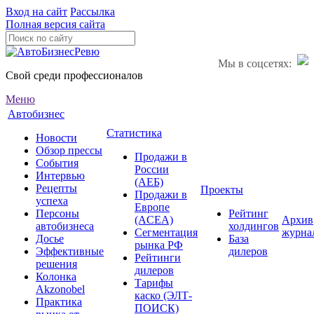
Вход на сайт
Рассылка
Полная версия сайта
Мы в соцсетях:
Свой среди профессионалов
Меню
Автобизнес
Статистика
Новости
Обзор прессы
Продажи в
События
России
Интервью
(АЕБ)
Рецепты
Проекты
Продажи в
успеха
Европе
Персоны
Рейтинг
(ACEA)
Архив
автобизнеса
холдингов
Сегментация
журна
Досье
База
рынка РФ
Эффективные
дилеров
Рейтинги
решения
дилеров
Колонка
Тарифы
Akzonobel
каско (ЭЛТ-
Практика
ПОИСК)