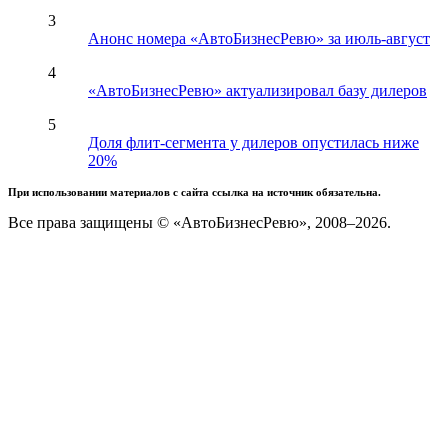
3
Анонс номера «АвтоБизнесРевю» за июль-август
4
«АвтоБизнесРевю» актуализировал базу дилеров
5
Доля флит-сегмента у дилеров опустилась ниже
20%
При использовании материалов с сайта ссылка на источник обязательна.
Все права защищены © «АвтоБизнесРевю», 2008–2026.