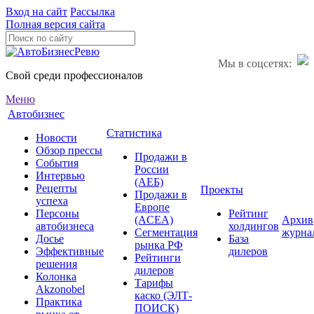
Вход на сайт
Рассылка
Полная версия сайта
Мы в соцсетях:
Свой среди профессионалов
Меню
Автобизнес
Статистика
Новости
Обзор прессы
Продажи в
События
России
Интервью
(АЕБ)
Рецепты
Проекты
Продажи в
успеха
Европе
Персоны
Рейтинг
(ACEA)
Архив
автобизнеса
холдингов
Сегментация
журна
Досье
База
рынка РФ
Эффективные
дилеров
Рейтинги
решения
дилеров
Колонка
Тарифы
Akzonobel
каско (ЭЛТ-
Практика
ПОИСК)