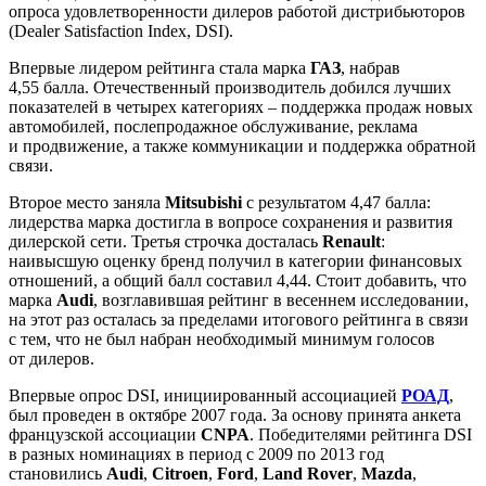
опроса удовлетворенности дилеров работой дистрибьюторов
(Dealer Satisfaction Index, DSI).
Впервые лидером рейтинга стала марка
ГАЗ
, набрав
4,55 балла. Отечественный производитель добился лучших
показателей в четырех категориях – поддержка продаж новых
автомобилей, послепродажное обслуживание, реклама
и продвижение, а также коммуникации и поддержка обратной
связи.
Второе место заняла
Mitsubishi
с результатом 4,47 балла:
лидерства марка достигла в вопросе сохранения и развития
дилерской сети. Третья строчка досталась
Renault
:
наивысшую оценку бренд получил в категории финансовых
отношений, а общий балл составил 4,44. Стоит добавить, что
марка
Audi
, возглавившая рейтинг в весеннем исследовании,
на этот раз осталась за пределами итогового рейтинга в связи
с тем, что не был набран необходимый минимум голосов
от дилеров.
Впервые опрос DSI, инициированный ассоциацией
РОАД
,
был проведен в октябре 2007 года. За основу принята анкета
французской ассоциации
CNPA
. Победителями рейтинга DSI
в разных номинациях в период с 2009 по 2013 год
становились
Audi
,
Citroen
,
Ford
,
Land Rover
,
Mazda
,