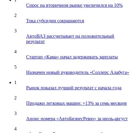
Спрос на вторичном рынке увеличился на 10%
2
Тока субсидии сокращаются
3
АвтоВАЗ рассчитывает на положительный
результат
4
Стартап «Кама» начал задерживать зарплаты
5
Назначен новый руководитель «Соллерс Алабуга»
1
Рынок показал лучший результат с начала года
2
Продажи легковых машин: +13% за семь месяцев
3
Анонс номера «АвтоБизнесРевю» за июль-август
4