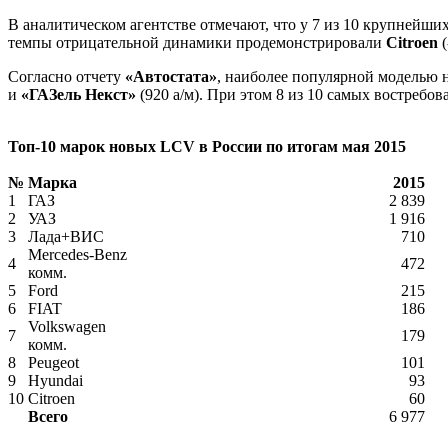
В аналитическом агентстве отмечают, что у 7 из 10 крупнейши
темпы отрицательной динамики продемонстрировали
Citroen
(
Согласно отчету
«Автостата»
, наиболее популярной моделью 
и
«ГАЗель Некст»
(920 а/м). При этом 8 из 10 самых востреб
Топ-10 марок новых LCV в России по итогам мая 2015
№
Марка
2015
1
ГАЗ
2 839
2
УАЗ
1 916
3
Лада+ВИС
710
Mercedes-Benz
4
472
комм.
5
Ford
215
6
FIAT
186
Volkswagen
7
179
комм.
8
Peugeot
101
9
Hyundai
93
10
Citroen
60
Всего
6 977