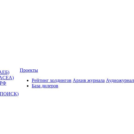
Проекты
АЕБ)
(ACEA)
Рейтинг холдингов
Архив журнала
Аудиожурнал
 РФ
База дилеров
Т-ПОИСК)