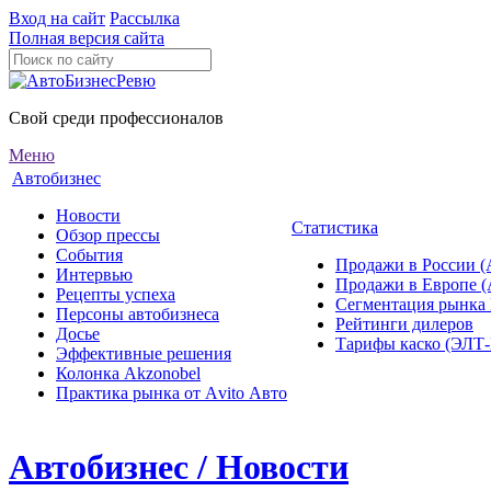
Вход на сайт
Рассылка
Полная версия сайта
Свой среди профессионалов
Меню
Автобизнес
Новости
Статистика
Обзор прессы
События
Продажи в России (
Интервью
Продажи в Европе 
Рецепты успеха
Сегментация рынка
Персоны автобизнеса
Рейтинги дилеров
Досье
Тарифы каско (ЭЛ
Эффективные решения
Колонка Akzonobel
Практика рынка от Аvito Авто
Автобизнес / Новости