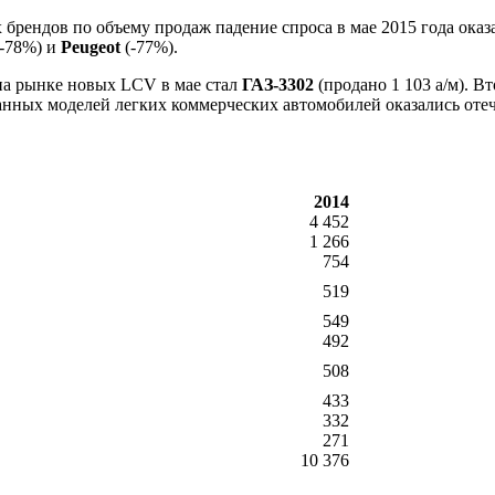
х брендов по объему продаж падение спроса в мае 2015 года ока
-78%) и
Peugeot
(-77%).
на рынке новых LCV в мае стал
ГАЗ-3302
(продано 1 103 а/м). В
ованных моделей легких коммерческих автомобилей оказались от
2014
4 452
1 266
754
519
549
492
508
433
332
271
10 376