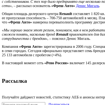
с собственником. С тех пор было предпринято еще несколько п
сети»
, – рассказал основатель
«Фреш Авто»
Денис Мигаль
.
Общая площадь дилерского центра
Renault
составляет 1 820 к
ее пропускная способность – 700-750 автомобилей в месяц. П
что
«Фреш Авто»
намерена перевыполнить программу дистриб
«Мы хорошо знаем этот регион, понимаем, как в нем работать
сможем понять, насколько бренд
Renault
привлекателен для би
сотрудничества с брендом»
, – пояснил Денис Мигаль.
Компания
«Фреш Авто»
зарегистрирована в 2006 году. Специ
в семи городах. Сегодня официально представляет семь бренд
25 133 автомобиля с пробегом (+4%).
В настоящий момент сеть
«Рено Россия»
включает 145 дилерск
Рассылка
Получайте дайджест новостей, статистику АЕБ и анонсы инте
Подписаться