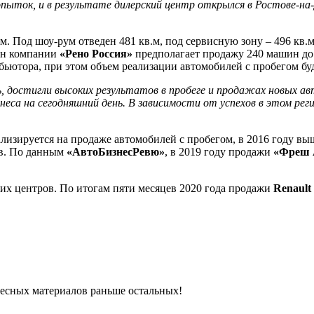
опыток, и в результате дилерский центр открылся в Ростове-на-
в.м. Под шоу-рум отведен 481 кв.м, под сервисную зону – 496 к
лан компании
«Рено Россия»
предполагает продажу 240 машин до 
ьютора, при этом объем реализации автомобилей с пробегом буд
, достигли высоких результатов в пробеге и продажах новых а
знеса на сегодняшний день. В зависимости от успехов в этом ре
ализируется на продаже автомобилей с пробегом, в 2016 году 
ов. По данным
«АвтоБизнесРевю»
, в 2019 году продажи
«Фреш 
их центров. По итогам пяти месяцев 2020 года продажи
Renault
ресных материалов раньше остальных!