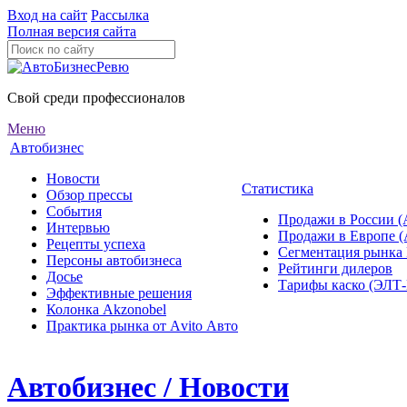
Вход на сайт
Рассылка
Полная версия сайта
Свой среди профессионалов
Меню
Автобизнес
Новости
Статистика
Обзор прессы
События
Продажи в России (
Интервью
Продажи в Европе 
Рецепты успеха
Сегментация рынка
Персоны автобизнеса
Рейтинги дилеров
Досье
Тарифы каско (ЭЛ
Эффективные решения
Колонка Akzonobel
Практика рынка от Аvito Авто
Автобизнес / Новости