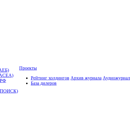
Проекты
АЕБ)
(ACEA)
Рейтинг холдингов
Архив журнала
Аудиожурнал
 РФ
База дилеров
Т-ПОИСК)