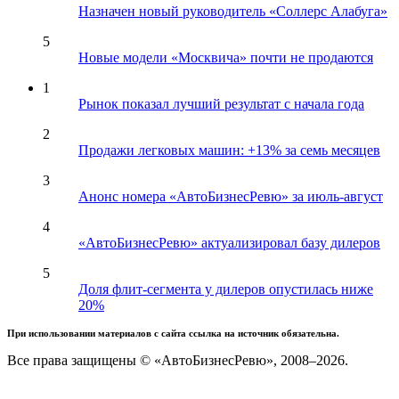
Назначен новый руководитель «Соллерс Алабуга»
5
Новые модели «Москвича» почти не продаются
1
Рынок показал лучший результат с начала года
2
Продажи легковых машин: +13% за семь месяцев
3
Анонс номера «АвтоБизнесРевю» за июль-август
4
«АвтоБизнесРевю» актуализировал базу дилеров
5
Доля флит-сегмента у дилеров опустилась ниже
20%
При использовании материалов с сайта ссылка на источник обязательна.
Все права защищены © «АвтоБизнесРевю», 2008–2026.