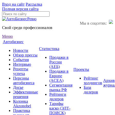
Вход на сайт
Рассылка
Полная версия сайта
Мы в соцсетях:
Свой среди профессионалов
Меню
Автобизнес
Статистика
Новости
Обзор прессы
Продажи в
События
России
Интервью
(АЕБ)
Рецепты
Проекты
Продажи в
успеха
Европе
Персоны
Рейтинг
(ACEA)
Архив
автобизнеса
холдингов
Сегментация
журна
Досье
База
рынка РФ
Эффективные
дилеров
Рейтинги
решения
дилеров
Колонка
Тарифы
Akzonobel
каско (ЭЛТ-
Практика
ПОИСК)