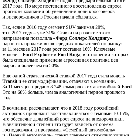
«Форд Соллерс Холдинг»
подвел предварительные итоги
2017 года. По мере постепенного восстановления спроса
прогнозы компании об увеличении доли кроссоверов
и внедорожников в России начали сбываться.
Так, если в 2016 году сегмент SUV занимал 28%,
то в 2017 году – уже 31%. Ставка на развитие этого
направления позволила
«Форд Соллерс Холдингу»
нарастить продажи выше средних показателей по рынку:
за 11 месяцев 2017 года рост составил 16%. Ключевые
модели –
Ford Explorer
и
Ford Kuga
, в отношении которых
была специально применена агрессивная политика цен,
выросли более чем на 50%.
Еще одной стратегической ставкой 2017 года стала модель
Transit
и ее спецмодификации, отмечают в компании.
За 11 месяцев продано 8 248 коммерческих автомобилей
Ford
.
Это на 68% больше, чем за аналогичный период прошлого
года.
В компании рассчитывают, что в 2018 году российский
авторынок продолжит восстанавливаться с темпами 10-15%,
что обеспечит дальнейший рост спроса на внедорожники.
В значительной степени это будет зависеть от объема
господдержки, а программы «Семейный автомобиль»
и «Первый автомобиль» станут главными стимулирующими