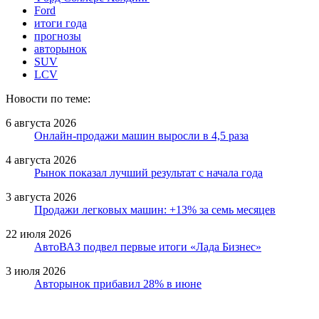
Ford
итоги года
прогнозы
авторынок
SUV
LCV
Новости по теме:
6 августа 2026
Онлайн-продажи машин выросли в 4,5 раза
4 августа 2026
Рынок показал лучший результат с начала года
3 августа 2026
Продажи легковых машин: +13% за семь месяцев
22 июля 2026
АвтоВАЗ подвел первые итоги «Лада Бизнес»
3 июля 2026
Авторынок прибавил 28% в июне