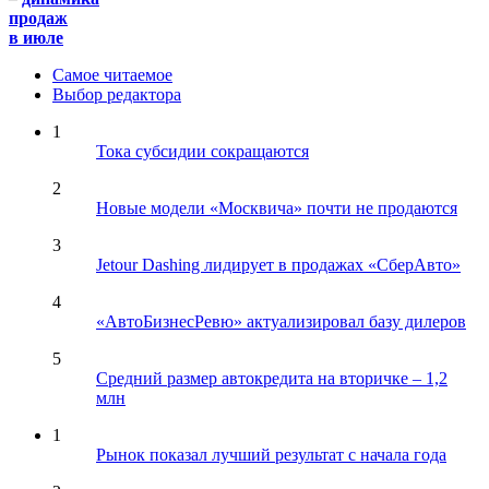
продаж
в июле
Самое читаемое
Выбор редактора
1
Тока субсидии сокращаются
2
Новые модели «Москвича» почти не продаются
3
Jetour Dashing лидирует в продажах «СберАвто»
4
«АвтоБизнесРевю» актуализировал базу дилеров
5
Средний размер автокредита на вторичке – 1,2
млн
1
Рынок показал лучший результат с начала года