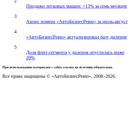
2
Продажи легковых машин: +13% за семь месяцев
3
Анонс номера «АвтоБизнесРевю» за июль-август
4
«АвтоБизнесРевю» актуализировал базу дилеров
5
Доля флит-сегмента у дилеров опустилась ниже
20%
При использовании материалов с сайта ссылка на источник обязательна.
Все права защищены © «АвтоБизнесРевю», 2008–2026.