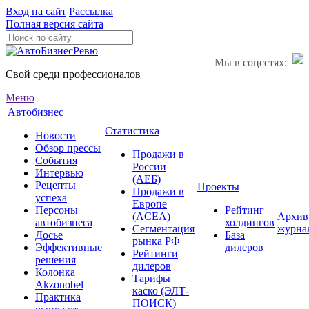
Вход на сайт
Рассылка
Полная версия сайта
Мы в соцсетях:
Свой среди профессионалов
Меню
Автобизнес
Статистика
Новости
Обзор прессы
Продажи в
События
России
Интервью
(АЕБ)
Рецепты
Проекты
Продажи в
успеха
Европе
Персоны
Рейтинг
(ACEA)
Архив
автобизнеса
холдингов
Сегментация
журна
Досье
База
рынка РФ
Эффективные
дилеров
Рейтинги
решения
дилеров
Колонка
Тарифы
Akzonobel
каско (ЭЛТ-
Практика
ПОИСК)