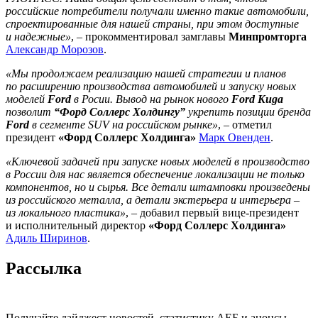
российские потребители получали именно такие автомобили,
спроектированные для нашей страны, при этом доступные
и надежные»
, – прокомментировал замглавы
Минпромторга
Александр Морозов
.
«Мы продолжаем реализацию нашей стратегии и планов
по расширению производства автомобилей и запуску новых
моделей
Ford
в Росии. Вывод на рынок нового
Ford Kuga
позволит
“Форд Соллерс Холдингу”
укрепить позиции бренда
Ford
в сегменте SUV на российском рынке»
, – отметил
президент
«Форд Соллерс Холдинга»
Марк Овенден
.
«Ключевой задачей при запуске новых моделей в производство
в России для нас является обеспечение локализации не только
компонентов, но и сырья. Все детали штамповки произведены
из российского металла, а детали экстерьера и интерьера –
из локального пластика»
, – добавил первый вице-президент
и исполнительный директор
«Форд Соллерс Холдинга»
Адиль Ширинов
.
Рассылка
Получайте дайджест новостей, статистику АЕБ и анонсы