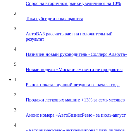
Спрос на вторичном рынке увеличился на 10%
2
Тока субсидии сокращаются
3
АвтоВАЗ рассчитывает на положительный
результат
4
Назначен новый руководитель «Соллерс Алабуга»
5
Новые модели «Москвича» почти не продаются
1
Рынок показал лучший результат с начала года
2
Продажи легковых машин: +13% за семь месяцев
3
Анонс номера «АвтоБизнесРевю» за июль-август
4
«АвтоБизнесРевю» актуализировал базу дилеров