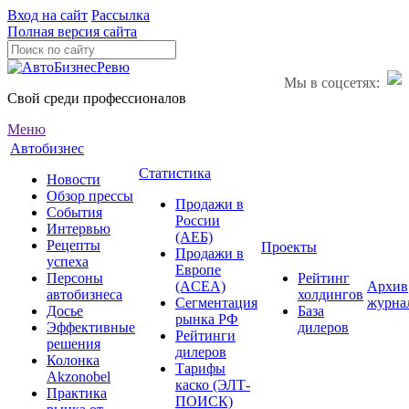
Вход на сайт
Рассылка
Полная версия сайта
Мы в соцсетях:
Свой среди профессионалов
Меню
Автобизнес
Статистика
Новости
Обзор прессы
Продажи в
События
России
Интервью
(АЕБ)
Рецепты
Проекты
Продажи в
успеха
Европе
Персоны
Рейтинг
(ACEA)
Архив
автобизнеса
холдингов
Сегментация
журна
Досье
База
рынка РФ
Эффективные
дилеров
Рейтинги
решения
дилеров
Колонка
Тарифы
Akzonobel
каско (ЭЛТ-
Практика
ПОИСК)