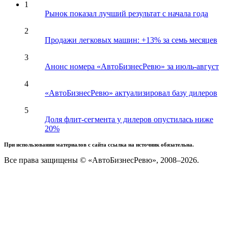
1
Рынок показал лучший результат с начала года
2
Продажи легковых машин: +13% за семь месяцев
3
Анонс номера «АвтоБизнесРевю» за июль-август
4
«АвтоБизнесРевю» актуализировал базу дилеров
5
Доля флит-сегмента у дилеров опустилась ниже
20%
При использовании материалов с сайта ссылка на источник обязательна.
Все права защищены © «АвтоБизнесРевю», 2008–2026.