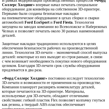
В рамках модернизации производственных процессов
«Форд
Соллерс Холдинг»
впервые начал печатать специальное
оборудование для конвейера на собственном 3D-принтере.
Первыми были созданы безопасные накладки
на пневматическое оборудование в цехах сборки и сварки
автомобилей
Ford EcoSport
и
Ford Fiesta
. Технология
запущена на заводах компании во Всеволожске и Набережных
Челнах и позволяет печатать около 30 разных наименований
деталей.
Защитные накладки традиционно используются в целях
обеспечения безопасности рабочих на производственной
линии. Технология 3D-печати – экономичный способ выпуска
деталей: некоторые из них выходят из строя раньше, в связи
с чем возникает необходимость покупки нового оборудования
целиком. Благодаря 3D-печати срок службы оборудования
продлевается в два раза.
«Форд Соллерс Холдинг»
постоянно исследует технологию
3D-печати и возможности ее применения на производстве.
Компания планирует расширять номенклатуру деталей,
которые печатаются на 3D-принтере. Материалы,
используемые для 3D-печати, обладают отличными
свойствами: гибкий пластик Flex позволяет колпачку гнуться
как резина, а твердый ABS-пластик обеспечивает
необходимую прочность.