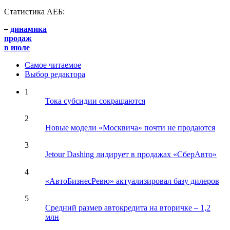
Статистика АЕБ:
–
динамика
продаж
в июле
Самое читаемое
Выбор редактора
1
Тока субсидии сокращаются
2
Новые модели «Москвича» почти не продаются
3
Jetour Dashing лидирует в продажах «СберАвто»
4
«АвтоБизнесРевю» актуализировал базу дилеров
5
Средний размер автокредита на вторичке – 1,2
млн