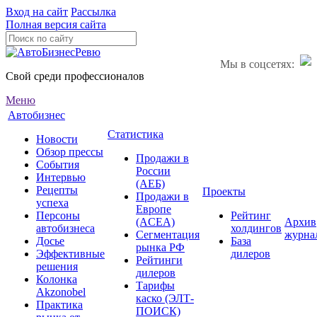
Вход на сайт
Рассылка
Полная версия сайта
Мы в соцсетях:
Свой среди профессионалов
Меню
Автобизнес
Статистика
Новости
Обзор прессы
Продажи в
События
России
Интервью
(АЕБ)
Рецепты
Проекты
Продажи в
успеха
Европе
Персоны
Рейтинг
(ACEA)
Архив
автобизнеса
холдингов
Сегментация
журна
Досье
База
рынка РФ
Эффективные
дилеров
Рейтинги
решения
дилеров
Колонка
Тарифы
Akzonobel
каско (ЭЛТ-
Практика
ПОИСК)