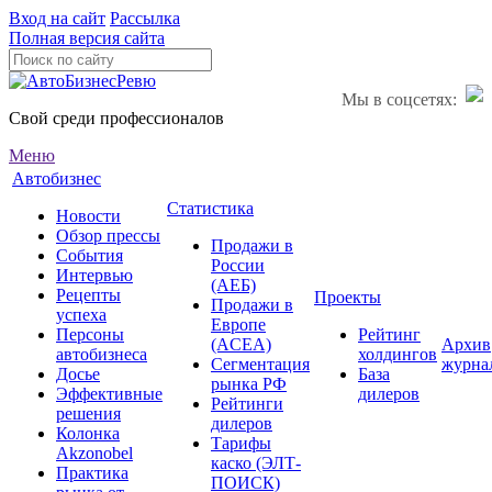
Вход на сайт
Рассылка
Полная версия сайта
Мы в соцсетях:
Свой среди профессионалов
Меню
Автобизнес
Статистика
Новости
Обзор прессы
Продажи в
События
России
Интервью
(АЕБ)
Рецепты
Проекты
Продажи в
успеха
Европе
Персоны
Рейтинг
(ACEA)
Архив
автобизнеса
холдингов
Сегментация
журна
Досье
База
рынка РФ
Эффективные
дилеров
Рейтинги
решения
дилеров
Колонка
Тарифы
Akzonobel
каско (ЭЛТ-
Практика
ПОИСК)