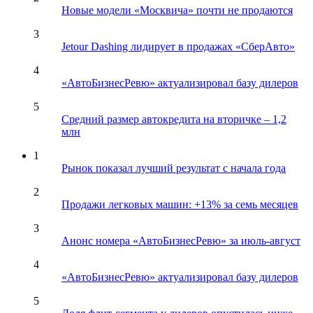
Новые модели «Москвича» почти не продаются
3
Jetour Dashing лидирует в продажах «СберАвто»
4
«АвтоБизнесРевю» актуализировал базу дилеров
5
Средний размер автокредита на вторичке – 1,2
млн
1
Рынок показал лучший результат с начала года
2
Продажи легковых машин: +13% за семь месяцев
3
Анонс номера «АвтоБизнесРевю» за июль-август
4
«АвтоБизнесРевю» актуализировал базу дилеров
5