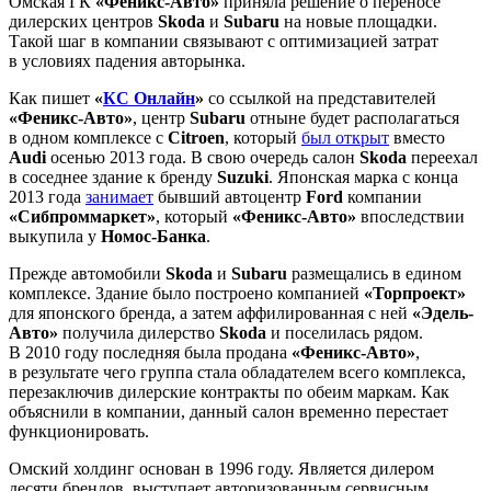
Омская ГК
«Феникс-Авто»
приняла решение о переносе
дилерских центров
Skoda
и
Subaru
на новые площадки.
Такой шаг в компании связывают с оптимизацией затрат
в условиях падения авторынка.
Как пишет
«
КС Онлайн
»
со ссылкой на представителей
«Феникс-Авто»
, центр
Subaru
отныне будет располагаться
в одном комплексе с
Citroen
, который
был открыт
вместо
Audi
осенью 2013 года. В свою очередь салон
Skoda
переехал
в соседнее здание к бренду
Suzuki
. Японская марка с конца
2013 года
занимает
бывший автоцентр
Ford
компании
«Сибпроммаркет»
, который
«Феникс-Авто»
впоследствии
выкупила у
Номос-Банка
.
Прежде автомобили
Skoda
и
Subaru
размещались в едином
комплексе. Здание было построено компанией
«Торпроект»
для японского бренда, а затем аффилированная с ней
«Эдель-
Авто»
получила дилерство
Skoda
и поселилась рядом.
В 2010 году последняя была продана
«Феникс-Авто»
,
в результате чего группа стала обладателем всего комплекса,
перезаключив дилерские контракты по обеим маркам. Как
объяснили в компании, данный салон временно перестает
функционировать.
Омский холдинг основан в 1996 году. Является дилером
десяти брендов, выступает авторизованным сервисным