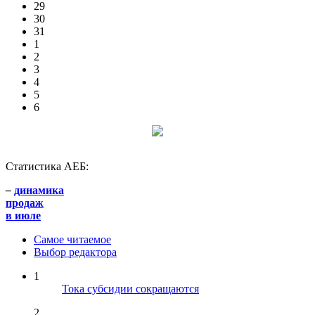
29
30
31
1
2
3
4
5
6
Статистика АЕБ:
–
динамика
продаж
в июле
Самое читаемое
Выбор редактора
1
Тока субсидии сокращаются
2